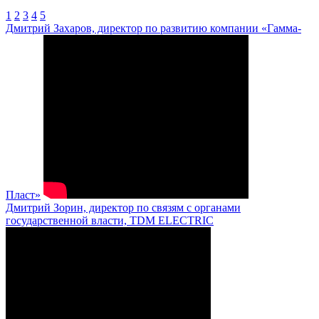
1
2
3
4
5
Дмитрий Захаров, директор по развитию компании «Гамма-
Пласт»
Дмитрий Зорин, директор по связям с органами
государственной власти, TDM ELECTRIC