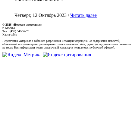
Четверг, 12 Октябрь 2023 /
Читать далее
© 2026 «Новости энеретики»
г. Москва
Тел.: (495) 540-52-76
Карта сайта
Перепечатка материала с сайта без разрешения Редакции запрещена. За содержание новостей,
объявлений и комментариев, размещенных пользователями сайта, редакция журнала ответственности
не несет. Вся информация носит справочный характер и не является публичной офертой.