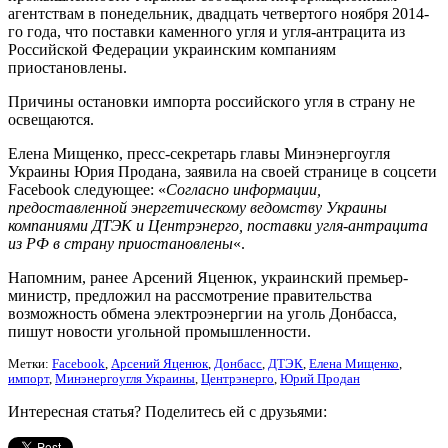
агентствам в понедельник, двадцать четвертого ноября 2014-
го года, что поставки каменного угля и угля-антрацита из
Российской Федерации украинским компаниям
приостановлены.
Причины остановки импорта российского угля в страну не
освещаются.
Елена Мищенко, пресс-секретарь главы Минэнергоугля
Украины Юрия Продана, заявила на своей странице в соцсети
Facebook следующее: «
Согласно информации,
предоставленной энергетическому ведомству Украины
компаниями ДТЭК и Центрэнерго, поставки угля-антрацита
из РФ в страну приостановлены
«.
Напомним, ранее Арсений Яценюк, украинский премьер-
министр, предложил на рассмотрение правительства
возможность обмена электроэнергии на уголь Донбасса,
пишут новости угольной промышленности.
Метки:
Facebook
,
Арсений Яценюк
,
Донбасс
,
ДТЭК
,
Елена Мищенко
,
импорт
,
Минэнергоугля Украины
,
Центрэнерго
,
Юрий Продан
Интересная статья? Поделитесь ей с друзьями: