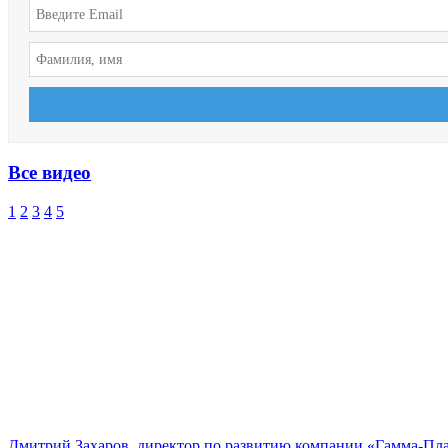
Все видео
1
2
3
4
5
Дмитрий Захаров, директор по развитию компании «Гамма-Пл