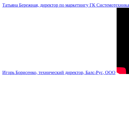
Татьяна Бережная, директор по маркетингу ГК Системотехник
Игорь Борисенко, технический директор, Балс-Рус, ООО