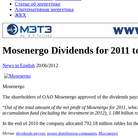
Статьи об энергетике
Альтернативная энергетика
ЖКХ
Mosenergo Dividends for 2011 to
News in English
20/06/2012
Mosenergo
The shareholders of OAO Mosenergo approved of the dividends payout o
“
Out of the total amount of the net profit of Mosenergo for 2011, which
accumulation fund (including the investment in 2012), 1.188 billion ru
In the end of 2010 the company allocated 792.18 million rubles for the
Метки:
dividends payout
,
power distribution companies
,
Мосэнерго