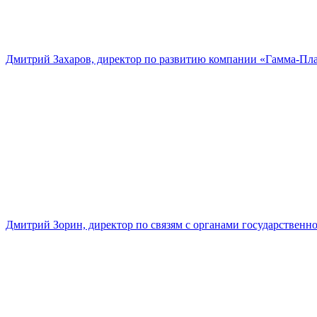
Дмитрий Захаров, директор по развитию компании «Гамма-Пл
Дмитрий Зорин, директор по связям с органами государстве