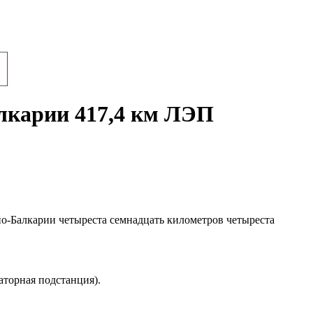
лкарии 417,4 км ЛЭП
но-Балкарии четыреста семнадцать километров четыреста
аторная подстанция).