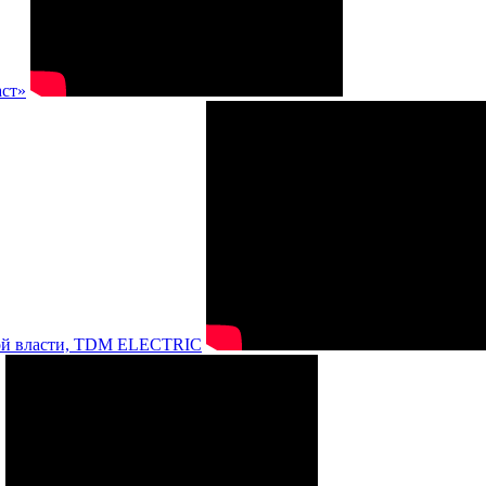
аст»
нной власти, TDM ELECTRIC