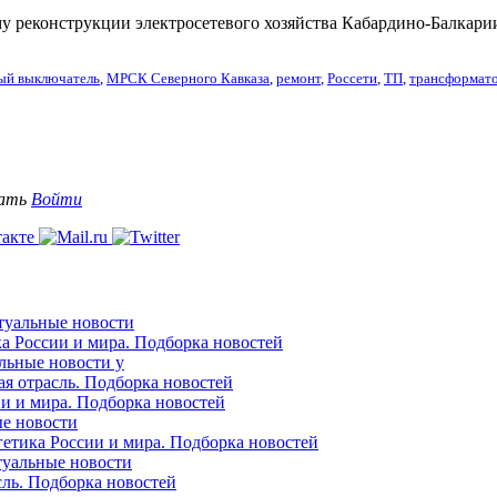
у реконструкции электросетевого хозяйства Кабардино-Балкари
ый выключатель
,
МРСК Северного Кавказа
,
ремонт
,
Россети
,
ТП
,
трансформато
вать
Войти
ктуальные новости
ка России и мира. Подборка новостей
альные новости у
ая отрасль. Подборка новостей
ии и мира. Подборка новостей
ые новости
гетика России и мира. Подборка новостей
ктуальные новости
сль. Подборка новостей