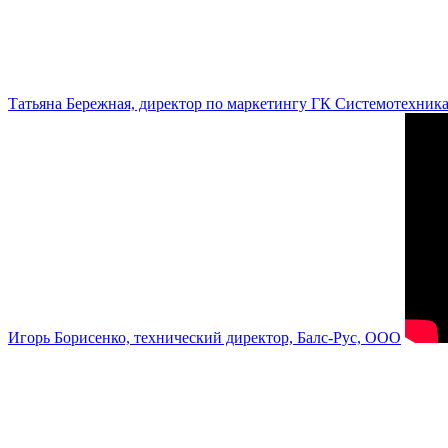
Татьяна Бережная, директор по маркетингу ГК Системотехник
Игорь Борисенко, технический директор, Балс-Рус, ООО