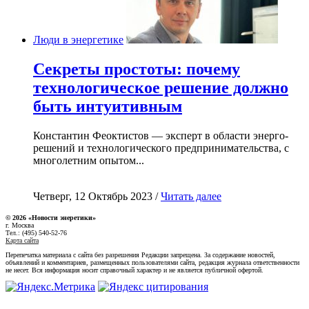
Люди в энергетике
Секреты простоты: почему
технологическое решение должно
быть интуитивным
Константин Феоктистов — эксперт в области энерго-
решений и технологического предпринимательства, с
многолетним опытом...
Четверг, 12 Октябрь 2023 /
Читать далее
© 2026 «Новости энеретики»
г. Москва
Тел.: (495) 540-52-76
Карта сайта
Перепечатка материала с сайта без разрешения Редакции запрещена. За содержание новостей,
объявлений и комментариев, размещенных пользователями сайта, редакция журнала ответственности
не несет. Вся информация носит справочный характер и не является публичной офертой.