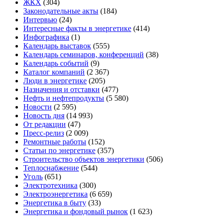
ЖКХ
(304)
Законодательные акты
(184)
Интервью
(24)
Интересные факты в энергетике
(414)
Инфографика
(1)
Календарь выставок
(555)
Календарь семинаров, конференций
(38)
Календарь событий
(9)
Каталог компаний
(2 367)
Люди в энергетике
(205)
Назначения и отставки
(477)
Нефть и нефтепродукты
(5 580)
Новости
(2 595)
Новость дня
(14 993)
От редакции
(47)
Пресс-релиз
(2 009)
Ремонтные работы
(152)
Статьи по энергетике
(357)
Строительство объектов энергетики
(506)
Теплоснабжение
(544)
Уголь
(651)
Электротехника
(300)
Электроэнергетика
(6 659)
Энергетика в быту
(33)
Энергетика и фондовый рынок
(1 623)