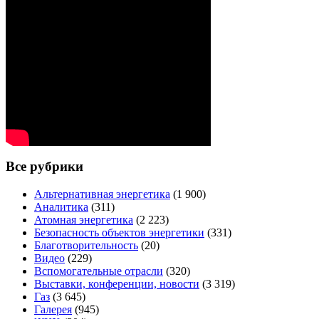
Все рубрики
Альтернативная энергетика
(1 900)
Аналитика
(311)
Атомная энергетика
(2 223)
Безопасность объектов энергетики
(331)
Благотворительность
(20)
Видео
(229)
Вспомогательные отрасли
(320)
Выставки, конференции, новости
(3 319)
Газ
(3 645)
Галерея
(945)