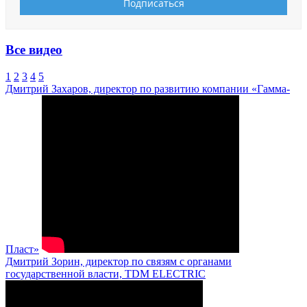
Все видео
1
2
3
4
5
Дмитрий Захаров, директор по развитию компании «Гамма-
Пласт»
Дмитрий Зорин, директор по связям с органами
государственной власти, TDM ELECTRIC