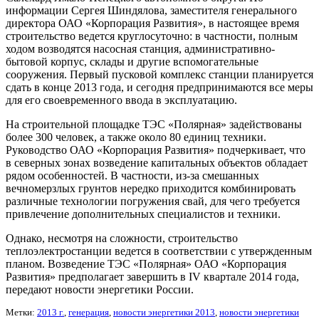
информации Сергея Шиндялова, заместителя генерального
директора ОАО «Корпорация Развития», в настоящее время
строительство ведется круглосуточно: в частности, полным
ходом возводятся насосная станция, административно-
бытовой корпус, склады и другие вспомогательные
сооружения. Первый пусковой комплекс станции планируется
сдать в конце 2013 года, и сегодня предпринимаются все меры
для его своевременного ввода в эксплуатацию.
На строительной площадке ТЭС «Полярная» задействованы
более 300 человек, а также около 80 единиц техники.
Руководство ОАО «Корпорация Развития» подчеркивает, что
в северных зонах возведение капитальных объектов обладает
рядом особенностей. В частности, из-за смешанных
вечномерзлых грунтов нередко приходится комбинировать
различные технологии погружения свай, для чего требуется
привлечение дополнительных специалистов и техники.
Однако, несмотря на сложности, строительство
теплоэлектростан
ции ведется в соответствии с утвержденным
планом. Возведение ТЭС «Полярная» ОАО «Корпорация
Развития» предполагает завершить в IV квартале 2014 года,
передают новости энергетики России.
Метки:
2013 г.
,
генерация
,
новости энергетики 2013
,
новости энергетики