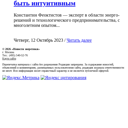
быть интуитивным
Константин Феоктистов — эксперт в области энерго-
решений и технологического предпринимательства, с
многолетним опытом...
Четверг, 12 Октябрь 2023 /
Читать далее
© 2026 «Новости энеретики»
г. Москва
Тел.: (495) 540-52-76
Карта сайта
Перепечатка материала с сайта без разрешения Редакции запрещена. За содержание новостей,
объявлений и комментариев, размещенных пользователями сайта, редакция журнала ответственности
не несет. Вся информация носит справочный характер и не является публичной офертой.