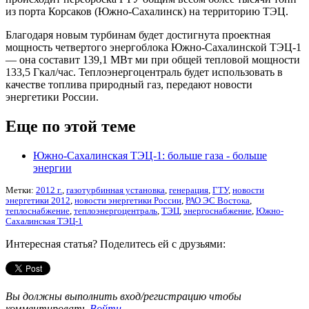
из порта Корсаков (Южно-Сахалинск) на территорию ТЭЦ.
Благодаря новым турбинам будет достигнута проектная
мощность четвертого энергоблока Южно-Сахалинской ТЭЦ-1
— она составит 139,1 МВт ми при общей тепловой мощности
133,5 Гкал/час. Теплоэнергоцентраль будет использовать в
качестве топлива природный газ, передают новости
энергетики России.
Еще по этой теме
Южно-Сахалинская ТЭЦ-1: больше газа - больше
энергии
Метки:
2012 г.
,
газотурбинная установка
,
генерация
,
ГТУ
,
новости
энергетики 2012
,
новости энергетики России
,
РАО ЭС Востока
,
теплоснабжение
,
теплоэнергоцентраль
,
ТЭЦ
,
энергоснабжение
,
Южно-
Сахалинская ТЭЦ-1
Интересная статья? Поделитесь ей с друзьями:
Вы должны выполнить вход/регистрацию чтобы
комментировать
Войти