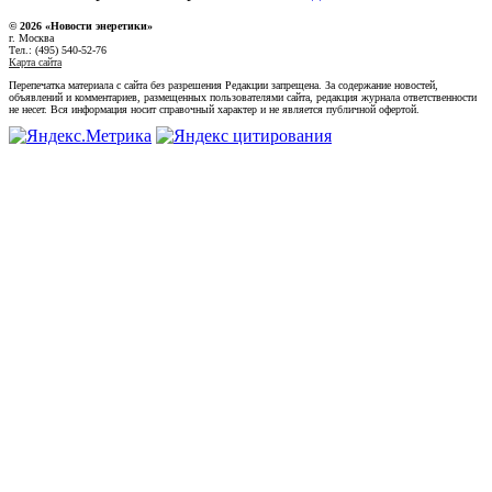
© 2026 «Новости энеретики»
г. Москва
Тел.: (495) 540-52-76
Карта сайта
Перепечатка материала с сайта без разрешения Редакции запрещена. За содержание новостей,
объявлений и комментариев, размещенных пользователями сайта, редакция журнала ответственности
не несет. Вся информация носит справочный характер и не является публичной офертой.