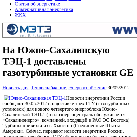
Статьи об энергетике
Альтернативная энергетика
ЖКХ
На Южно-Сахалинскую
ТЭЦ-1 доставлены
газотурбинные установки GE
Новость дня
,
Теплоснабжение
,
Энергоснабжение
30/05/2012
Новости энергетики России
сообщают 30.05.2012 г. о доставке трех ГТУ (газотурбинных
установок) для нового четвертого энергоблока Южно-
Сахалинской ТЭЦ-1 (теплоэнергоцентраль обслуживается
«Сахалинэнерго», компанией, входящей в РАО ЭС Востока).
Турбины привезли из г. Хьюстон (Соединенные Штаты
Америки). Сейчас, передают новости энергетики России,
происходит переброска ГТУ общим весом более тысячи тонн