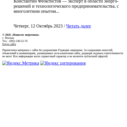
Константин Феоктистов — эксперт в области энерго-
решений и технологического предпринимательства, с
многолетним опытом...
Четверг, 12 Октябрь 2023 /
Читать далее
© 2026 «Новости энеретики»
г. Москва
Тел.: (495) 540-52-76
Карта сайта
Перепечатка материала с сайта без разрешения Редакции запрещена. За содержание новостей,
объявлений и комментариев, размещенных пользователями сайта, редакция журнала ответственности
не несет. Вся информация носит справочный характер и не является публичной офертой.