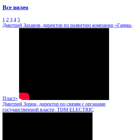
Все видео
1
2
3
4
5
Дмитрий Захаров, директор по развитию компании «Гамма-
Пласт»
Дмитрий Зорин, директор по связям с органами
государственной власти, TDM ELECTRIC