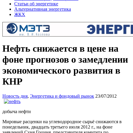
Статьи об энергетике
Альтернативная энергетика
ЖКХ
Нефть снижается в цене на
фоне прогнозов о замедлении
экономического развития в
КНР
Новость дня
,
Энергетика и фондовый рынок
23/07/2012
добыча нефти
Мировые расценки на углеводородное сырьё снижаются в
понедельник, двадцать третьего июля 2012 г., на фоне
заявлений Суня Гоциня, представителя комитета по