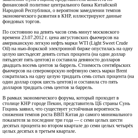
финансовой политике центрального банка Китайской
Народной Республики, о вероятном замедлении темпов
экономического развития в КНР, иллюстрируют данные
фондовых торгов.
По состоянию на девять часов семь минут московского
времени 23.07.2012 г. цена августовских фьючерсов на
американскую легкую нефть марки WTI (Light Sweet Crude
Oil) на нью-йоркской электронной бирже опустилась на одну
целую шестьдесят девять сотых процента (на один доллар
пятьдесят пять центов) и составила девяносто долларов
двадцать восемь центов за баррель. Стоимость сентябрьских
фьючерсов на североморскую нефтяную смесь марки Brent
сократилась на одну целую тридцать семь сотых процента (на
один доллар сорок шесть центов) и составила сто пять
долларов тридцать семь центов за баррель.
В рамках экономического форума, который проходит в
столице КНР городе Пекин, представитель ЦБ страны Сунь
Гоцинь заявил, что существует устойчивая вероятность
снижения темпов роста ВВП Китая до самого минимального
показателя за последние три года — с семи целых шести
десятых процента во втором квартале до семи целых четырёх
целых десятых в третьем квартале.