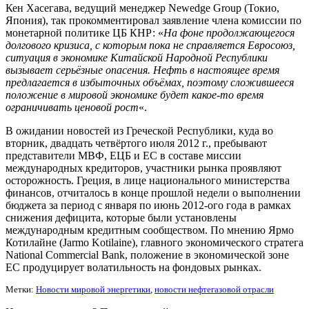
Кен Хасегава, ведущий менеджер Newedge Group (Токио,
Япония), так прокомментировал заявление члена комиссии по
монетарной политике ЦБ КНР: «
На фоне продолжающегося
долгового кризиса, с которым пока не справляется Евросоюз,
ситуация в экономике Китайской Народной Республики
вызывает серьёзные опасения. Нефть в настоящее время
предлагается в избыточных объёмах, поэтому сложившееся
положение в мировой экономике будет какое-то время
ограничивать ценовой рост
«.
В ожидании новостей из Греческой Республики, куда во
вторник, двадцать четвёртого июля 2012 г., пребывают
представители МВФ, ЕЦБ и ЕС в составе миссии
международных кредиторов, участники рынка проявляют
осторожность. Греция, в лице национального министерства
финансов, отчиталось в конце прошлой недели о выполнении
бюджета за период с января по июнь 2012-ого года в рамках
снижения дефицита, которые были установлены
международным кредитным сообществом. По мнению Ярмо
Котилайне (Jarmo Kotilaine), главного экономического стратега
National Commercial Bank, положение в экономической зоне
ЕС продуцирует волатильность на фондовых рынках.
Метки:
Новости мировой энергетики
,
новости нефтегазовой отрасли