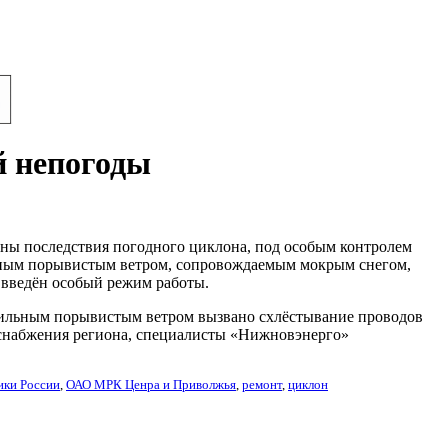
й непогоды
ы последствия погодного циклона, под особым контролем
льным порывистым ветром, сопровождаемым мокрым снегом,
 введён особый режим работы.
сильным порывистым ветром вызвано схлёстывание проводов
снабжения региона, специалисты «Нижновэнерго»
ики России
,
ОАО МРК Ценра и Приволжья
,
ремонт
,
циклон