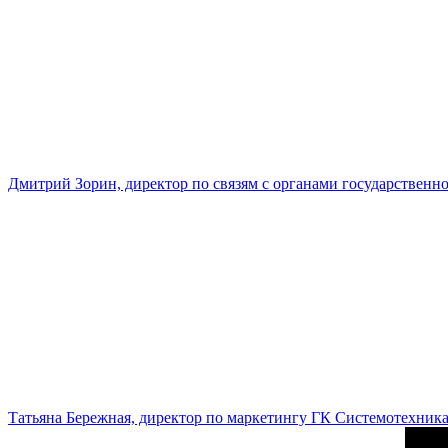
Дмитрий Зорин, директор по связям с органами государстве
Татьяна Бережная, директор по маркетингу ГК Системотехник