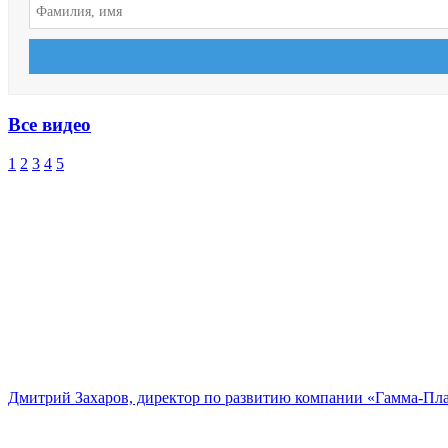
Все видео
1
2
3
4
5
Дмитрий Захаров, директор по развитию компании «Гамма-Пл