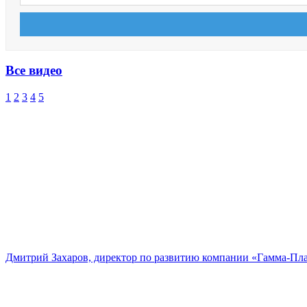
Все видео
1
2
3
4
5
Дмитрий Захаров, директор по развитию компании «Гамма-Пл