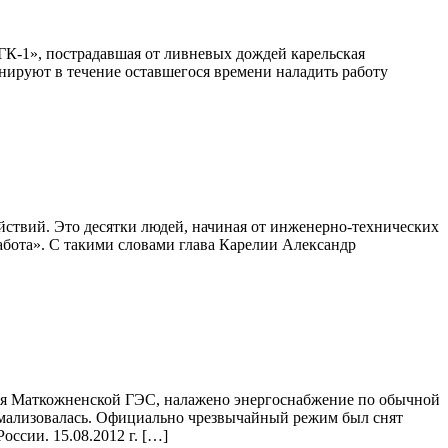
ГК-1», пострадавшая от ливневых дождей карельская
нируют в течение оставшегося времени наладить работу
йствий. Это десятки людей, начиная от инженерно-технических
работа». С такими словами глава Карелии Александр
роя Маткожненской ГЭС, налажено энергоснабжение по обычной
ормализовалась. Официально чрезвычайный режим был снят
сии. 15.08.2012 г. […]