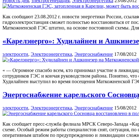
Новость дня
,
электрогенерация
,
Электроэнергетика
23/08/2012
Как сообщают 23.08.2012 г. новости энергетики России, ссыл
гидроэлектростанция сможет полностью восстановиться от пос
Маткожненской ГЭС штатно, на основе постоянной схемы. Для э
«Карелэнерго»: Худилайнен и Ашкинез
электросети
,
Электроэнергетика
,
Энергоснабжение
17/08/2012
« — Огромное спасибо всем, кто принимал участие в ликвидац
сотрудников ГЭС и кончая руководством района. Понятно, что 
Худилайнен выступил во время посещения Маткожненской ГЭ
Энергоснабжение карельского Сосновца
электросети
,
Электроэнергетика
,
Энергоснабжение
15/08/2012
Как сообщает пресс-служба филиала МРСК Северо-Запада «Кар
схеме. Особый режим работы специалистов снят, ситуация, по
оперативным штабом по предупреждению и ликвидации сложных