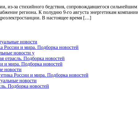
оссии, из-за стихийного бедствия, сопровождавшегося сильнейши
набжение региона. К полудню 9-го августа энергетикам компани
роэлектростанции. В настоящее время […]
ктуальные новости
ка России и мира. Подборка новостей
альные новости у
ая отрасль. Подборка новостей
ии и мира. Подборка новостей
ые новости
гетика России и мира. Подборка новостей
ктуальные новости
сль. Подборка новостей