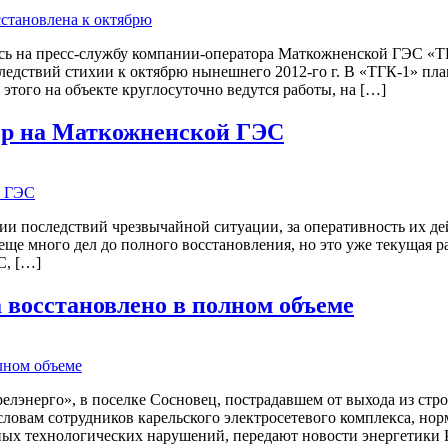
аясь на пресс-службу компании-оператора Маткожненской ГЭС «Т
ледствий стихии к октябрю нынешнего 2012-го г. В «ТГК-1» пла
того на объекте круглосуточно ведутся работы, на […]
ер на Маткожненской ГЭС
ии последствий чрезвычайной ситуации, за оперативность их де
еще много дел до полного восстановления, но это уже текущая 
С, […]
 восстановлено в полном объеме
елэнерго», в поселке Сосновец, пострадавшем от выхода из ст
 словам сотрудников карельского электросетевого комплекса, н
 технологических нарушений, передают новости энергетики Рос