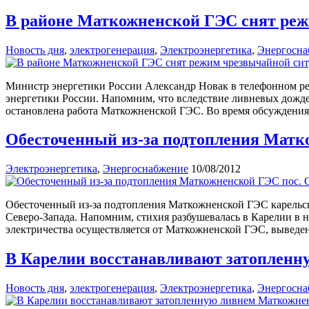
В районе Маткожненской ГЭС снят ре
Новость дня
,
электрогенерация
,
Электроэнергетика
,
Энергосна
Министр энергетики России Александр Новак в телефонном ре
энергетики России. Напомним, что вследствие ливневых дождей
остановлена работа Маткожненской ГЭС. Во время обсуждения
Обесточенный из-за подтопления Матко
Электроэнергетика
,
Энергоснабжение
10/08/2012
Обесточенный из-за подтопления Маткожненской ГЭС карельс
Северо-Запада. Напомним, стихия разбушевалась в Карелии в н
электричества осуществляется от Маткожненской ГЭС, выведен
В Карелии восстанавливают затоплен
Новость дня
,
электрогенерация
,
Электроэнергетика
,
Энергосна