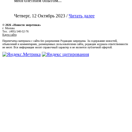
многолетним опытом...
Четверг, 12 Октябрь 2023 /
Читать далее
© 2026 «Новости энеретики»
г. Москва
Тел.: (495) 540-52-76
Карта сайта
Перепечатка материала с сайта без разрешения Редакции запрещена. За содержание новостей,
объявлений и комментариев, размещенных пользователями сайта, редакция журнала ответственности
не несет. Вся информация носит справочный характер и не является публичной офертой.