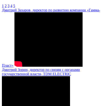
1
2
3
4
5
Дмитрий Захаров, директор по развитию компании «Гамма-
Пласт»
Дмитрий Зорин, директор по связям с органами
государственной власти, TDM ELECTRIC