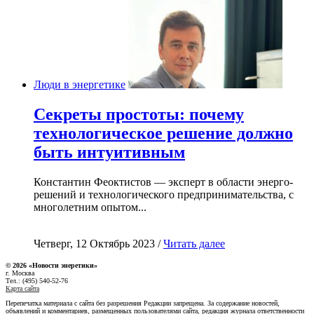
Люди в энергетике
Секреты простоты: почему
технологическое решение должно
быть интуитивным
Константин Феоктистов — эксперт в области энерго-
решений и технологического предпринимательства, с
многолетним опытом...
Четверг, 12 Октябрь 2023 /
Читать далее
© 2026 «Новости энеретики»
г. Москва
Тел.: (495) 540-52-76
Карта сайта
Перепечатка материала с сайта без разрешения Редакции запрещена. За содержание новостей,
объявлений и комментариев, размещенных пользователями сайта, редакция журнала ответственности