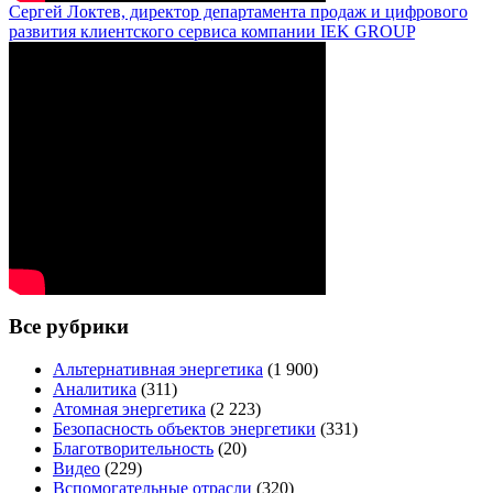
Сергей Локтев, директор департамента продаж и цифрового
развития клиентского сервиса компании IEK GROUP
Все рубрики
Альтернативная энергетика
(1 900)
Аналитика
(311)
Атомная энергетика
(2 223)
Безопасность объектов энергетики
(331)
Благотворительность
(20)
Видео
(229)
Вспомогательные отрасли
(320)