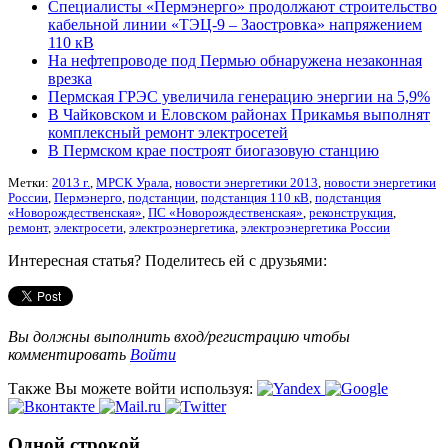
Специалисты «Пермэнерго» продолжают строительство
кабельной линии «ТЭЦ-9 – Заостровка» напряжением
110 кВ
На нефтепроводе под Пермью обнаружена незаконная
врезка
Пермская ГРЭС увеличила генерацию энергии на 5,9%
В Чайковском и Еловском районах Прикамья выполнят
комплексный ремонт электросетей
В Пермском крае построят биогазовую станцию
Метки:
2013 г.
,
МРСК Урала
,
новости энергетики 2013
,
новости энергетики
России
,
Пермэнерго
,
подстанции
,
подстанция 110 кВ
,
подстанция
«Новорождественская»
,
ПС «Новорождественская»
,
реконструкция
,
ремонт
,
электросети
,
электроэнергетика
,
электроэнергетика России
Интересная статья? Поделитесь ей с друзьями:
Вы должны выполнить вход/регистрацию чтобы
комментировать
Войти
Также Вы можете войти используя:
Одной строкой