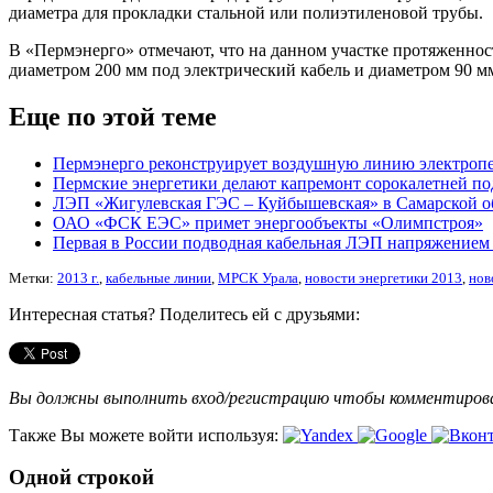
диаметра для прокладки стальной или полиэтиленовой трубы.
В «Пермэнерго» отмечают, что на данном участке протяженност
диаметром 200 мм под электрический кабель и диаметром 90 м
Еще по этой теме
Пермэнерго реконструирует воздушную линию электропе
Пермские энергетики делают капремонт сорокалетней п
ЛЭП «Жигулевская ГЭС – Куйбышевская» в Самарской об
ОАО «ФСК ЕЭС» примет энергообъекты «Олимпстроя»
Первая в России подводная кабельная ЛЭП напряжением 
Метки:
2013 г.
,
кабельные линии
,
МРСК Урала
,
новости энергетики 2013
,
нов
Интересная статья? Поделитесь ей с друзьями:
Вы должны выполнить вход/регистрацию чтобы комментиро
Также Вы можете войти используя:
Одной строкой