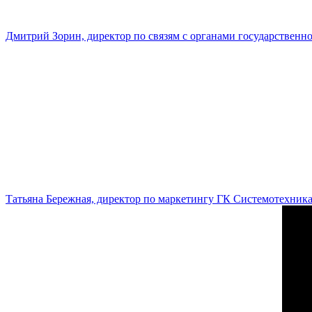
Дмитрий Зорин, директор по связям с органами государстве
Татьяна Бережная, директор по маркетингу ГК Системотехник