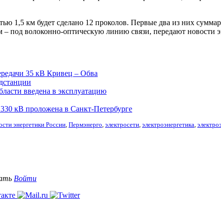
ью 1,5 км будет сделано 12 проколов. Первые два из них сумма
м – под волоконно-оптическую линию связи, передают новости э
редачи 35 кВ Кривец – Обва
одстанции
ласти введена в эксплуатацию
330 кВ проложена в Санкт-Петербурге
ости энергетики России
,
Пермэнерго
,
электросети
,
электроэнергетика
,
электро
вать
Войти