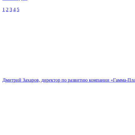
1
2
3
4
5
Дмитрий Захаров, директор по развитию компании «Гамма-Пл