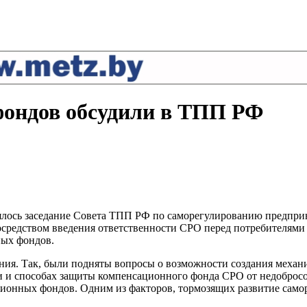
ондов обсудили в ТПП РФ
оялось заседание Совета ТПП РФ по саморегулированию предпри
редством введения ответственности СРО перед потребителями з
ых фондов.
ения. Так, были подняты вопросы о возможности создания меха
и и способах защиты компенсационного фонда СРО от недобросо
онных фондов. Одним из факторов, тормозящих развитие саморе