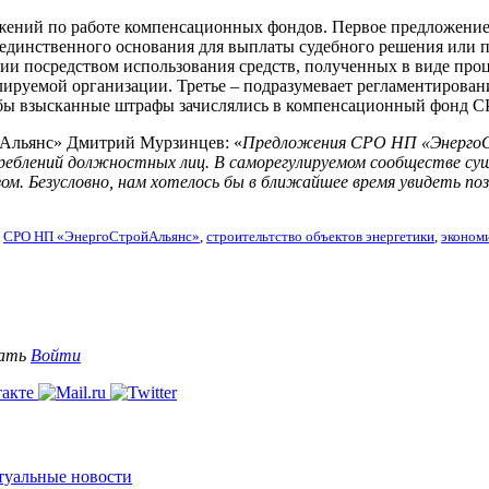
ений по работе компенсационных фондов. Первое предложение
 единственного основания для выплаты судебного решения или п
ии посредством использования средств, полученных в виде про
улируемой организации. Третье – подразумевает регламентиров
тобы взысканные штрафы зачислялись в компенсационный фонд С
Альянс» Дмитрий Мурзинцев: «
Предложения СРО НП «ЭнергоС
еблений должностных лиц. В саморегулируемом сообществе сущ
. Безусловно, нам хотелось бы в ближайшее время увидеть поз
,
СРО НП «ЭнергоСтройАльянс»
,
строительтство объектов энергетики
,
эконом
вать
Войти
ктуальные новости