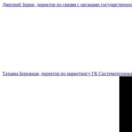
Дмитрий Зорин, директор по связям с органами государстве
Татьяна Бережная, директор по маркетингу ГК Системотехник