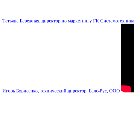
Татьяна Бережная, директор по маркетингу ГК Системотехник
Игорь Борисенко, технический директор, Балс-Рус, ООО