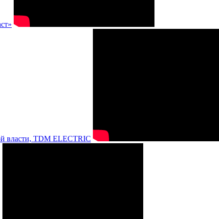
аст»
нной власти, TDM ELECTRIC