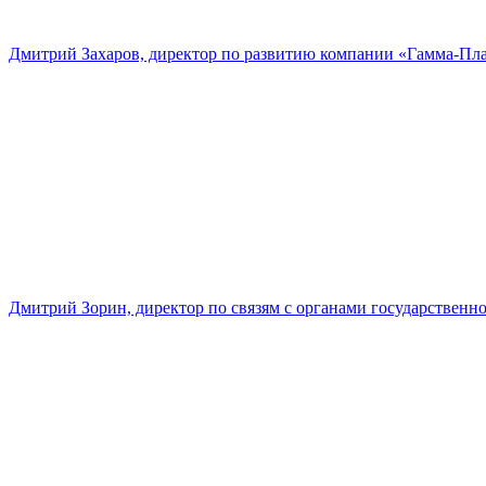
Дмитрий Захаров, директор по развитию компании «Гамма-Пл
Дмитрий Зорин, директор по связям с органами государстве