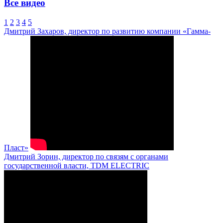
Все видео
1
2
3
4
5
Дмитрий Захаров, директор по развитию компании «Гамма-
Пласт»
Дмитрий Зорин, директор по связям с органами
государственной власти, TDM ELECTRIC