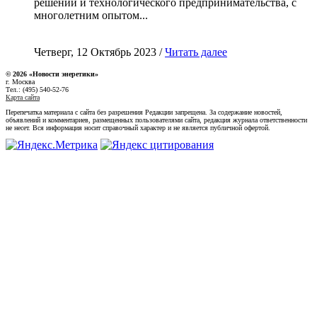
решений и технологического предпринимательства, с
многолетним опытом...
Четверг, 12 Октябрь 2023 /
Читать далее
© 2026 «Новости энеретики»
г. Москва
Тел.: (495) 540-52-76
Карта сайта
Перепечатка материала с сайта без разрешения Редакции запрещена. За содержание новостей,
объявлений и комментариев, размещенных пользователями сайта, редакция журнала ответственности
не несет. Вся информация носит справочный характер и не является публичной офертой.