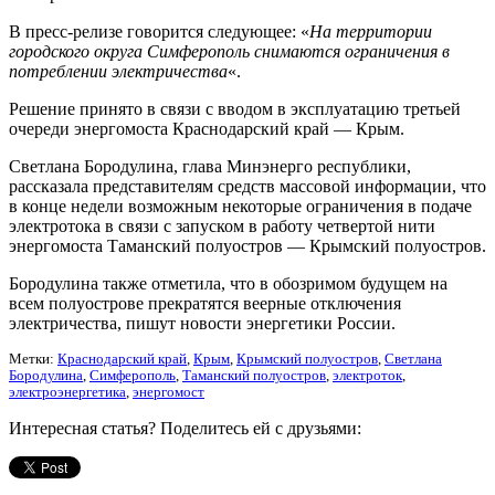
В пресс-релизе говорится следующее: «
На территории
городского округа Симферополь снимаются ограничения в
потреблении электричества
«.
Решение принято в связи с вводом в эксплуатацию третьей
очереди энергомоста Краснодарский край — Крым.
Светлана Бородулина, глава Минэнерго республики,
рассказала представителям средств массовой информации, что
в конце недели возможным некоторые ограничения в подаче
электротока в связи с запуском в работу четвертой нити
энергомоста Таманский полуостров — Крымский полуостров.
Бородулина также отметила, что в обозримом будущем на
всем полуострове прекратятся веерные отключения
электричества, пишут новости энергетики России.
Метки:
Краснодарский край
,
Крым
,
Крымский полуостров
,
Светлана
Бородулина
,
Симферополь
,
Таманский полуостров
,
электроток
,
электроэнергетика
,
энергомост
Интересная статья? Поделитесь ей с друзьями: