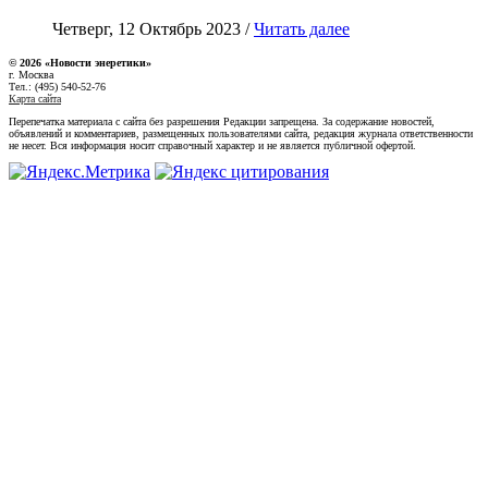
Четверг, 12 Октябрь 2023 /
Читать далее
© 2026 «Новости энеретики»
г. Москва
Тел.: (495) 540-52-76
Карта сайта
Перепечатка материала с сайта без разрешения Редакции запрещена. За содержание новостей,
объявлений и комментариев, размещенных пользователями сайта, редакция журнала ответственности
не несет. Вся информация носит справочный характер и не является публичной офертой.