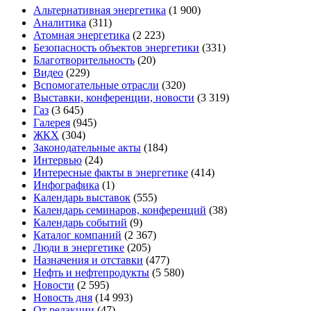
Альтернативная энергетика
(1 900)
Аналитика
(311)
Атомная энергетика
(2 223)
Безопасность объектов энергетики
(331)
Благотворительность
(20)
Видео
(229)
Вспомогательные отрасли
(320)
Выставки, конференции, новости
(3 319)
Газ
(3 645)
Галерея
(945)
ЖКХ
(304)
Законодательные акты
(184)
Интервью
(24)
Интересные факты в энергетике
(414)
Инфографика
(1)
Календарь выставок
(555)
Календарь семинаров, конференций
(38)
Календарь событий
(9)
Каталог компаний
(2 367)
Люди в энергетике
(205)
Назначения и отставки
(477)
Нефть и нефтепродукты
(5 580)
Новости
(2 595)
Новость дня
(14 993)
От редакции
(47)