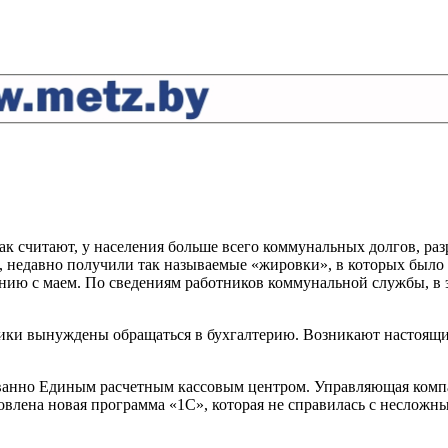
как считают, у населения больше всего коммунальных долгов, ра
едавно получили так называемые «жировки», в которых было ук
ию с маем. По сведениям работников коммунальной службы, в э
щики вынуждены обращаться в бухгалтерию. Возникают настоящие
ованно Единым расчетным кассовым центром. Управляющая комп
новлена новая программа «1С», которая не справилась с неслож