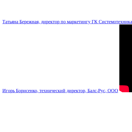
Татьяна Бережная, директор по маркетингу ГК Системотехник
Игорь Борисенко, технический директор, Балс-Рус, ООО