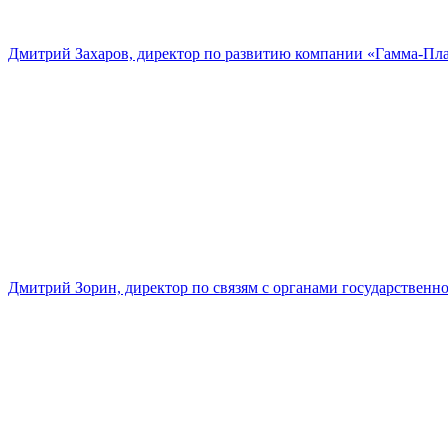
Дмитрий Захаров, директор по развитию компании «Гамма-Пл
Дмитрий Зорин, директор по связям с органами государстве