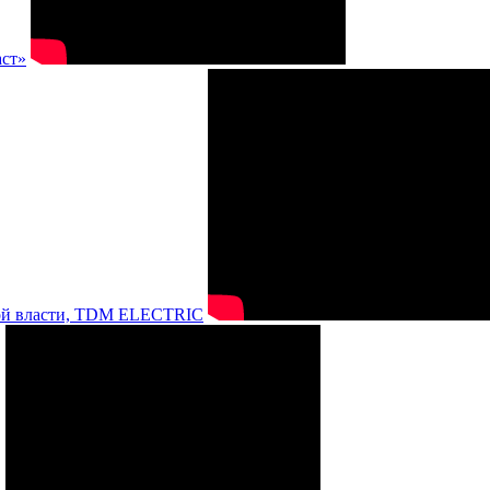
аст»
нной власти, TDM ELECTRIC