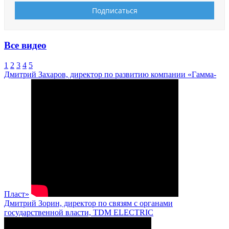
Все видео
1
2
3
4
5
Дмитрий Захаров, директор по развитию компании «Гамма-
Пласт»
Дмитрий Зорин, директор по связям с органами
государственной власти, TDM ELECTRIC