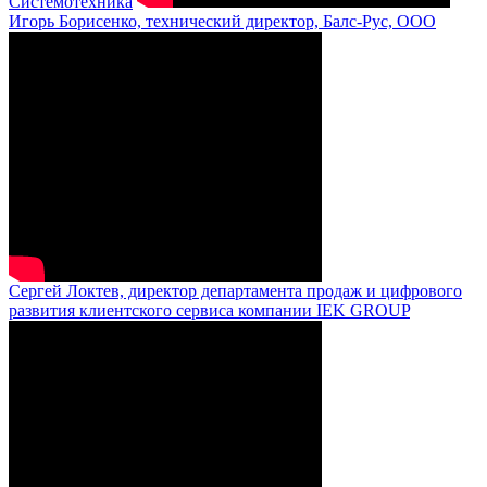
Системотехника
Игорь Борисенко, технический директор, Балс-Рус, ООО
Сергей Локтев, директор департамента продаж и цифрового
развития клиентского сервиса компании IEK GROUP