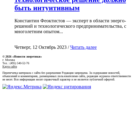
быть интуитивным
Константин Феоктистов — эксперт в области энерго-
решений и технологического предпринимательства, с
многолетним опытом...
Четверг, 12 Октябрь 2023 /
Читать далее
© 2026 «Новости энеретики»
г. Москва
Тел.: (495) 540-52-76
Карта сайта
Перепечатка материала с сайта без разрешения Редакции запрещена. За содержание новостей,
объявлений и комментариев, размещенных пользователями сайта, редакция журнала ответственности
не несет. Вся информация носит справочный характер и не является публичной офертой.