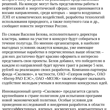
решений. На конкурс могут быть представлены работы в
нефтегазовой и энергетической сферах; они принимаются в
восьми направлениях, среди которых – защита воздушных
ЛЭП от климатических воздействий, разработка технологий
использования природного, а также попутного газа и др.,
сообщают новости энергетики России.
По словам Василия Белова, исполнительного директора
кластера, заявки на участие в конкурсе будут собираться в
течение полугода. По мнению организаторов, в наиболее
выгодных условиях окажутся команды, уже имеющие
определенные наработки в перечисленных выше областях –
для них достаточно будет красиво оформить и интересно
представить свои проекты. Белов добавил, что победителю в
каждом из направлений будет вручен грант в размере 5 млн.
рублей на реализацию своих разработок. Компании-партнер
ы
фонда «Сколково», в частности, ОАО «Газпром нефть», ОАО
«Интер РАО ЕЭС», ОАО «МОЭК» также обещают оказывать
содействие молодым ученым в воплощении конкурсных идей.
Инновационный центр «Сколково» предлагается сделать
крупнейшим в стране полигоном для испытания программ
новой экономической политики. Особые условия для
проведения исследований и внедрения разработок в области
энергоэффективны
х, ядерных, космических, компьютерных и