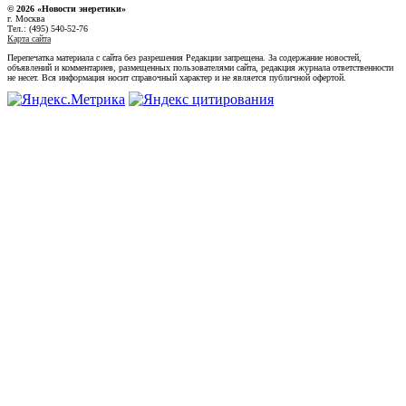
© 2026 «Новости энеретики»
г. Москва
Тел.: (495) 540-52-76
Карта сайта
Перепечатка материала с сайта без разрешения Редакции запрещена. За содержание новостей,
объявлений и комментариев, размещенных пользователями сайта, редакция журнала ответственности
не несет. Вся информация носит справочный характер и не является публичной офертой.