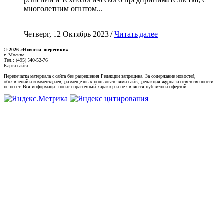
многолетним опытом...
Четверг, 12 Октябрь 2023 /
Читать далее
© 2026 «Новости энеретики»
г. Москва
Тел.: (495) 540-52-76
Карта сайта
Перепечатка материала с сайта без разрешения Редакции запрещена. За содержание новостей,
объявлений и комментариев, размещенных пользователями сайта, редакция журнала ответственности
не несет. Вся информация носит справочный характер и не является публичной офертой.