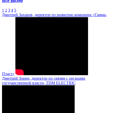
Все видео
1
2
3
4
5
Дмитрий Захаров, директор по развитию компании «Гамма-
Пласт»
Дмитрий Зорин, директор по связям с органами
государственной власти, TDM ELECTRIC