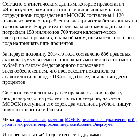
Согласно статистическим данным, которые предоставил
«Энергоучет», административный дивизион компании,
сотрудниками подразделения МОЭСК составлены 1 120
правовых актов о потреблении электричества без законных на
то оснований. Нарушители федерального законодательства
потребили 158 миллионов 700 тысяч киловатт-часов
электротока, превысив, таким образом, показатель прошлого
года на тридцать пять процентов.
За первую половину 2014-го года составлено 886 правовых
актов на сумму восемьсот тринадцать миллионов сто тысяч
рублей по фактам бездоговорного пользования
энергообеспечением, что превосходит показатели за
аналогичный период 2013-го года более, чем на пятьдесят
процентов.
Согласно составленных ранее правовых актов по факту
бездоговорного потребления электроэнергии, на счета
МОЭСК поступили сто сорок два миллиона рублей, пишут
новости энергетики России.
Метки:
акт
,
киловатт-час
,
миллион
,
МОЭСК
,
незаконное подключение
,
рейд
,
рубль
,
электросети
,
энергосбыт
,
энергоснабжение
,
Энергоучет
Интересная статья? Поделитесь ей с друзьями: