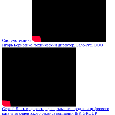
Системотехника
Игорь Борисенко, технический директор, Балс-Рус, ООО
Сергей Локтев, директор департамента продаж и цифрового
развития клиентского сервиса компании IEK GROUP