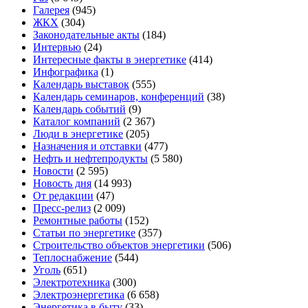
Галерея
(945)
ЖКХ
(304)
Законодательные акты
(184)
Интервью
(24)
Интересные факты в энергетике
(414)
Инфографика
(1)
Календарь выставок
(555)
Календарь семинаров, конференций
(38)
Календарь событий
(9)
Каталог компаний
(2 367)
Люди в энергетике
(205)
Назначения и отставки
(477)
Нефть и нефтепродукты
(5 580)
Новости
(2 595)
Новость дня
(14 993)
От редакции
(47)
Пресс-релиз
(2 009)
Ремонтные работы
(152)
Статьи по энергетике
(357)
Строительство объектов энергетики
(506)
Теплоснабжение
(544)
Уголь
(651)
Электротехника
(300)
Электроэнергетика
(6 658)
Энергетика в быту
(33)