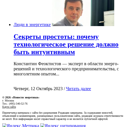
Люди в энергетике
Секреты простоты: почему
технологическое решение должно
быть интуитивным
Константин Феоктистов — эксперт в области энерго-
решений и технологического предпринимательства, с
многолетним опытом...
Четверг, 12 Октябрь 2023 /
Читать далее
© 2026 «Новости энеретики»
г. Москва
Тел.: (495) 540-52-76
Карта сайта
Перепечатка материала с сайта без разрешения Редакции запрещена. За содержание новостей,
объявлений и комментариев, размещенных пользователями сайта, редакция журнала ответственности
не несет. Вся информация носит справочный характер и не является публичной офертой.