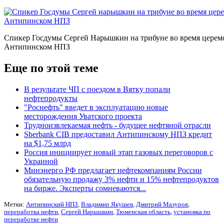
Спикер Госдумы Сергей Нарышкин на трибуне во время церем
Антипинском НПЗ
Еще по этой теме
В результате ЧП с поездом в Вятку попали
нефтепродукты
"Роснефть" введет в эксплуатацию новые
месторождения Уватского проекта
Трудноизвлекаемая нефть - будущее нефтяной отрасли
Sberbank CIB предоставил Антипинскому НПЗ кредит
на $1,75 млрд
Россия инициирует новый этап газовых переговоров с
Украиной
Минэнерго РФ предлагает нефтекомпаниям России
обязательную продажу 3% нефти и 15% нефтепродуктов
на бирже. Эксперты сомневаются...
Метки:
Антипинский НПЗ
,
Владимир Якушев
,
Дмитрий Мазуров
,
переработка нефти
,
Сергей Нарышкин
,
Тюменская область
,
установка по
переработке нефти