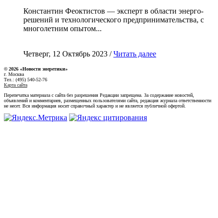
Константин Феоктистов — эксперт в области энерго-
решений и технологического предпринимательства, с
многолетним опытом...
Четверг, 12 Октябрь 2023 /
Читать далее
© 2026 «Новости энеретики»
г. Москва
Тел.: (495) 540-52-76
Карта сайта
Перепечатка материала с сайта без разрешения Редакции запрещена. За содержание новостей,
объявлений и комментариев, размещенных пользователями сайта, редакция журнала ответственности
не несет. Вся информация носит справочный характер и не является публичной офертой.