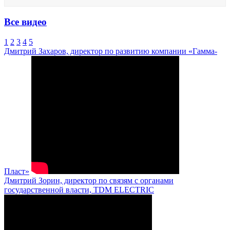
Все видео
1
2
3
4
5
Дмитрий Захаров, директор по развитию компании «Гамма-
Пласт»
Дмитрий Зорин, директор по связям с органами
государственной власти, TDM ELECTRIC