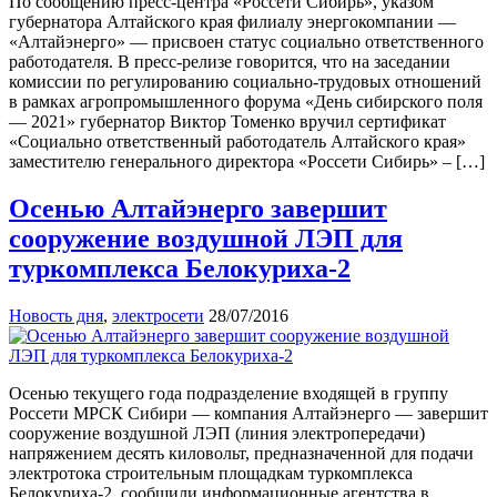
По сообщению пресс-центра «Россети Сибирь», указом
губернатора Алтайского края филиалу энергокомпании —
«Алтайэнерго» — присвоен статус социально ответственного
работодателя. В пресс-релизе говорится, что на заседании
комиссии по регулированию социально-трудовых отношений
в рамках агропромышленного форума «День сибирского поля
— 2021» губернатор Виктор Томенко вручил сертификат
«Социально ответственный работодатель Алтайского края»
заместителю генерального директора «Россети Сибирь» – […]
Осенью Алтайэнерго завершит
сооружение воздушной ЛЭП для
туркомплекса Белокуриха-2
Новость дня
,
электросети
28/07/2016
Осенью текущего года подразделение входящей в группу
Россети МРСК Сибири — компания Алтайэнерго — завершит
сооружение воздушной ЛЭП (линия электропередачи)
напряжением десять киловольт, предназначенной для подачи
электротока строительным площадкам туркомплекса
Белокуриха-2, сообщили информационные агентства в