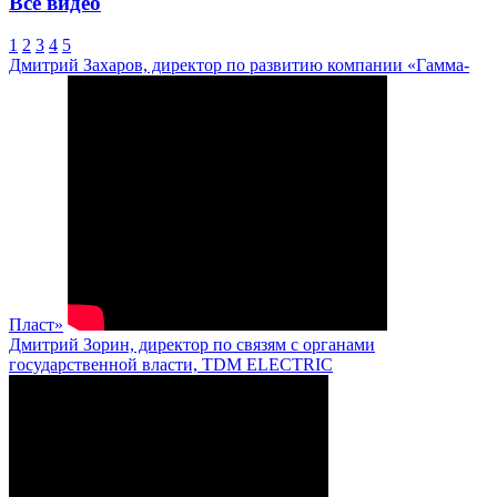
Все видео
1
2
3
4
5
Дмитрий Захаров, директор по развитию компании «Гамма-
Пласт»
Дмитрий Зорин, директор по связям с органами
государственной власти, TDM ELECTRIC