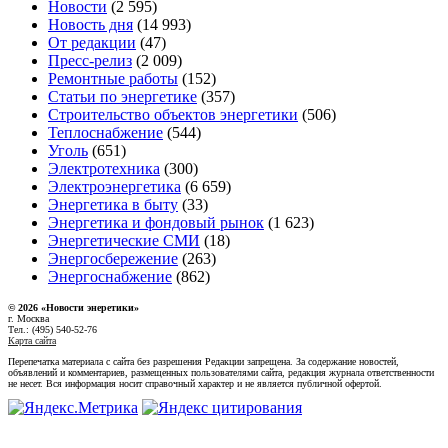
Новости
(2 595)
Новость дня
(14 993)
От редакции
(47)
Пресс-релиз
(2 009)
Ремонтные работы
(152)
Статьи по энергетике
(357)
Строительство объектов энергетики
(506)
Теплоснабжение
(544)
Уголь
(651)
Электротехника
(300)
Электроэнергетика
(6 659)
Энергетика в быту
(33)
Энергетика и фондовый рынок
(1 623)
Энергетические СМИ
(18)
Энергосбережение
(263)
Энергоснабжение
(862)
© 2026 «Новости энеретики»
г. Москва
Тел.: (495) 540-52-76
Карта сайта
Перепечатка материала с сайта без разрешения Редакции запрещена. За содержание новостей,
объявлений и комментариев, размещенных пользователями сайта, редакция журнала ответственности
не несет. Вся информация носит справочный характер и не является публичной офертой.