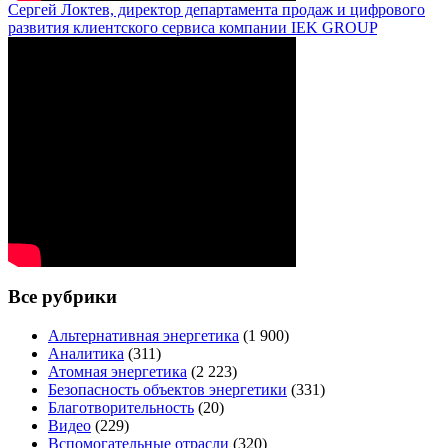
Сергей Локтев, директор департамента продаж и цифрового
развития клиентского сервиса компании IEK GROUP
Все рубрики
Альтернативная энергетика
(1 900)
Аналитика
(311)
Атомная энергетика
(2 223)
Безопасность объектов энергетики
(331)
Благотворительность
(20)
Видео
(229)
Вспомогательные отрасли
(320)