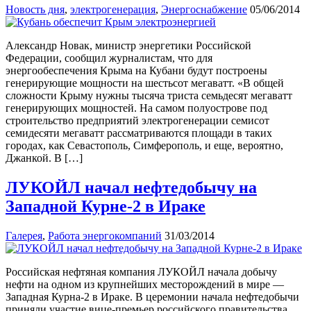
Новость дня
,
электрогенерация
,
Энергоснабжение
05/06/2014
Александр Новак, министр энергетики Российской
Федерации, сообщил журналистам, что для
энергообеспечения Крыма на Кубани будут построены
генерирующие мощности на шестьсот мегаватт. «В общей
сложности Крыму нужны тысяча триста семьдесят мегаватт
генерирующих мощностей. На самом полуострове под
строительство предприятий электрогенерации семисот
семидесяти мегаватт рассматриваются площади в таких
городах, как Севастополь, Симферополь, и еще, вероятно,
Джанкой. В […]
ЛУКОЙЛ начал нефтедобычу на
Западной Курне-2 в Ираке
Галерея
,
Работа энергокомпаний
31/03/2014
Российская нефтяная компания ЛУКОЙЛ начала добычу
нефти на одном из крупнейших месторождений в мире —
Западная Курна-2 в Ираке. В церемонии начала нефтедобычи
приняли участие вице-премьер российского правительства