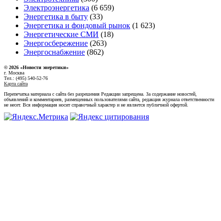
Электроэнергетика
(6 659)
Энергетика в быту
(33)
Энергетика и фондовый рынок
(1 623)
Энергетические СМИ
(18)
Энергосбережение
(263)
Энергоснабжение
(862)
© 2026 «Новости энеретики»
г. Москва
Тел.: (495) 540-52-76
Карта сайта
Перепечатка материала с сайта без разрешения Редакции запрещена. За содержание новостей,
объявлений и комментариев, размещенных пользователями сайта, редакция журнала ответственности
не несет. Вся информация носит справочный характер и не является публичной офертой.