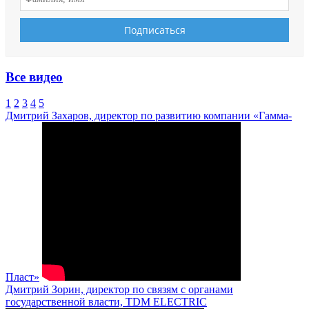
Все видео
1
2
3
4
5
Дмитрий Захаров, директор по развитию компании «Гамма-
Пласт»
Дмитрий Зорин, директор по связям с органами
государственной власти, TDM ELECTRIC