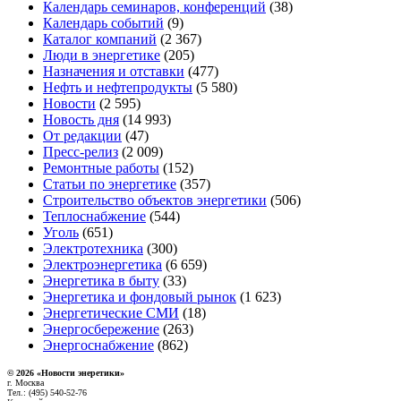
Календарь семинаров, конференций
(38)
Календарь событий
(9)
Каталог компаний
(2 367)
Люди в энергетике
(205)
Назначения и отставки
(477)
Нефть и нефтепродукты
(5 580)
Новости
(2 595)
Новость дня
(14 993)
От редакции
(47)
Пресс-релиз
(2 009)
Ремонтные работы
(152)
Статьи по энергетике
(357)
Строительство объектов энергетики
(506)
Теплоснабжение
(544)
Уголь
(651)
Электротехника
(300)
Электроэнергетика
(6 659)
Энергетика в быту
(33)
Энергетика и фондовый рынок
(1 623)
Энергетические СМИ
(18)
Энергосбережение
(263)
Энергоснабжение
(862)
© 2026 «Новости энеретики»
г. Москва
Тел.: (495) 540-52-76