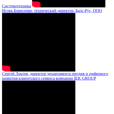
Системотехника
Игорь Борисенко, технический директор, Балс-Рус, ООО
Сергей Локтев, директор департамента продаж и цифрового
развития клиентского сервиса компании IEK GROUP