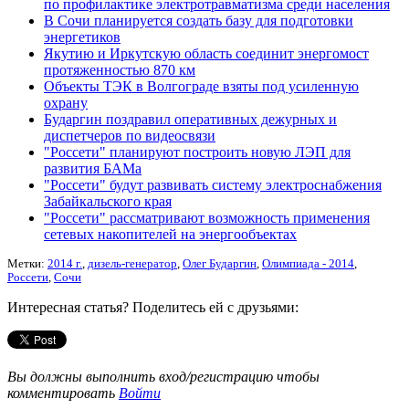
по профилактике электротравматизма среди населения
В Сочи планируется создать базу для подготовки
энергетиков
Якутию и Иркутскую область соединит энергомост
протяженностью 870 км
Объекты ТЭК в Волгограде взяты под усиленную
охрану
Бударгин поздравил оперативных дежурных и
диспетчеров по видеосвязи
"Россети" планируют построить новую ЛЭП для
развития БАМа
"Россети" будут развивать систему электроснабжения
Забайкальского края
"Россети" рассматривают возможность применения
сетевых накопителей на энергообъектах
Метки:
2014 г.
,
дизель-генератор
,
Олег Бударгин
,
Олимпиада - 2014
,
Россети
,
Сочи
Интересная статья? Поделитесь ей с друзьями:
Вы должны выполнить вход/регистрацию чтобы
комментировать
Войти