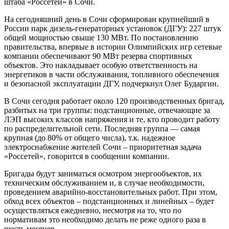
штаба «Россетей» в Сочи.
На сегодняшний день в Сочи сформирован крупнейший в
России парк дизель-генераторных установок (ДГУ): 227 штук
общей мощностью свыше 130 МВт. По постановлению
правительства, впервые в истории Олимпийских игр сетевые
компании обеспечивают 90 МВт резерва спортивных
объектов. Это накладывает особую ответственность на
энергетиков в части обслуживания, топливного обеспечения
и безопасной эксплуатации ДГУ, подчеркнул Олег Бударгин.
В Сочи сегодня работает около 120 производственных бригад,
разбитых на три группы: подстанционные, отвечающие за
ЛЭП высоких классов напряжения и те, кто проводит работу
по распределительной сети. Последняя группа — самая
крупная (до 80% от общего числа), т.к. надежное
электроснабжение жителей Сочи – приоритетная задача
«Россетей», говорится в сообщении компании.
Бригады будут заниматься осмотром энергообъектов, их
техническим обслуживанием и, в случае необходимости,
проведением аварийно-восстановительных работ. При этом,
обход всех объектов – подстанционных и линейных – будет
осуществляться ежедневно, несмотря на то, что по
нормативам это необходимо делать не реже одного раза в
шесть месяцев.