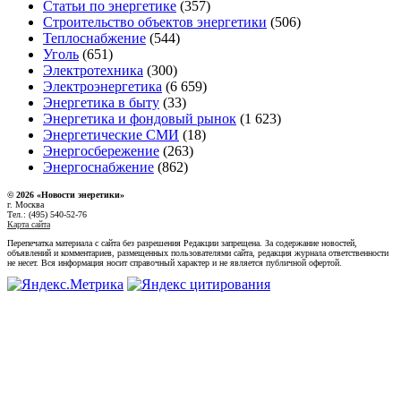
Статьи по энергетике
(357)
Строительство объектов энергетики
(506)
Теплоснабжение
(544)
Уголь
(651)
Электротехника
(300)
Электроэнергетика
(6 659)
Энергетика в быту
(33)
Энергетика и фондовый рынок
(1 623)
Энергетические СМИ
(18)
Энергосбережение
(263)
Энергоснабжение
(862)
© 2026 «Новости энеретики»
г. Москва
Тел.: (495) 540-52-76
Карта сайта
Перепечатка материала с сайта без разрешения Редакции запрещена. За содержание новостей,
объявлений и комментариев, размещенных пользователями сайта, редакция журнала ответственности
не несет. Вся информация носит справочный характер и не является публичной офертой.