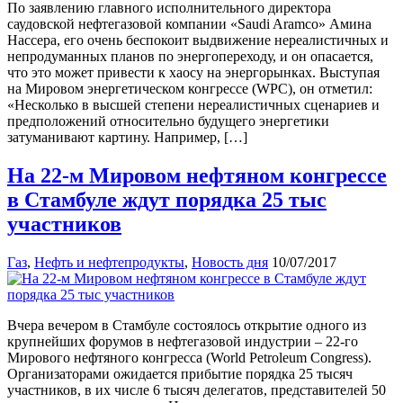
По заявлению главного исполнительного директора
саудовской нефтегазовой компании «Saudi Aramco» Амина
Нассера, его очень беспокоит выдвижение нереалистичных и
непродуманных планов по энергопереходу, и он опасается,
что это может привести к хаосу на энергорынках. Выступая
на Мировом энергетическом конгрессе (WPC), он отметил:
«Несколько в высшей степени нереалистичных сценариев и
предположений относительно будущего энергетики
затуманивают картину. Например, […]
На 22-м Мировом нефтяном конгрессе
в Стамбуле ждут порядка 25 тыс
участников
Газ
,
Нефть и нефтепродукты
,
Новость дня
10/07/2017
Вчера вечером в Стамбуле состоялось открытие одного из
крупнейших форумов в нефтегазовой индустрии – 22-го
Мирового нефтяного конгресса (World Petroleum Congress).
Организаторами ожидается прибытие порядка 25 тысяч
участников, в их числе 6 тысяч делегатов, представителей 50