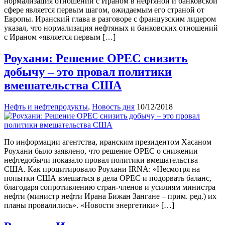
нормализация отношений с Ираном в нефтяной и банковской
сфере является первым шагом, ожидаемым его страной от
Европы. Иранский глава в разговоре с французским лидером
указал, что нормализация нефтяных и банковских отношений
с Ираном «является первым […]
Роухани: Решение OPEC снизить
добычу – это провал политики
вмешательства США
Нефть и нефтепродукты
,
Новость дня
10/12/2018
По информации агентства, иранским президентом Хасаном
Роухани было заявлено, что решение OPEC о снижении
нефтедобычи показало провал политики вмешательства
США. Как процитировало Роухани IRNA: «Несмотря на
попытки США вмешаться в дела OPEC и подорвать баланс,
благодаря сопротивлению стран-членов и усилиям министра
нефти (министр нефти Ирана Бижан Зангане – прим. ред.) их
планы провалились». «Новости энергетики» […]