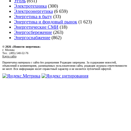
Уголь
(651)
Электротехника
(300)
Электроэнергетика
(6 659)
Энергетика в быту
(33)
Энергетика и фондовый рынок
(1 623)
Энергетические СМИ
(18)
Энергосбережение
(263)
Энергоснабжение
(862)
© 2026 «Новости энеретики»
г. Москва
Тел.: (495) 540-52-76
Карта сайта
Перепечатка материала с сайта без разрешения Редакции запрещена. За содержание новостей,
объявлений и комментариев, размещенных пользователями сайта, редакция журнала ответственности
не несет. Вся информация носит справочный характер и не является публичной офертой.