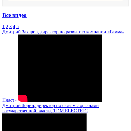
Все видео
1
2
3
4
5
Дмитрий Захаров, директор по развитию компании «Гамма-
Пласт»
Дмитрий Зорин, директор по связям с органами
государственной власти, TDM ELECTRIC