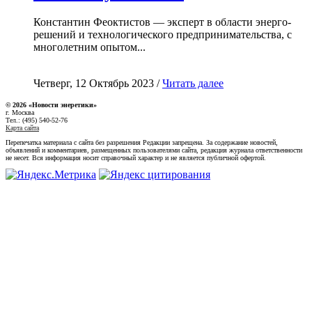
Константин Феоктистов — эксперт в области энерго-
решений и технологического предпринимательства, с
многолетним опытом...
Четверг, 12 Октябрь 2023 /
Читать далее
© 2026 «Новости энеретики»
г. Москва
Тел.: (495) 540-52-76
Карта сайта
Перепечатка материала с сайта без разрешения Редакции запрещена. За содержание новостей,
объявлений и комментариев, размещенных пользователями сайта, редакция журнала ответственности
не несет. Вся информация носит справочный характер и не является публичной офертой.