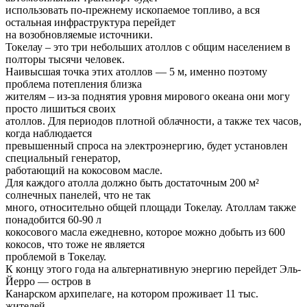
использовать по-прежнему ископаемое топливо, а вся
остальная инфраструктура перейдет
на возобновляемые источники.
Токелау – это три небольших атоллов с общим населением в
полторы тысячи человек.
Наивысшая точка этих атоллов — 5 м, именно поэтому
проблема потепления близка
жителям – из-за поднятия уровня мирового океана они могу
просто лишиться своих
атоллов. Для периодов плотной облачности, а также тех часов,
когда наблюдается
превышенный спроса на электроэнергию, будет установлен
специальный генератор,
работающий на кокосовом масле.
Для каждого атолла должно быть достаточным 200 м²
солнечных панелей, что не так
много, относительно общей площади Токелау. Атоллам также
понадобится 60-90 л
кокосового масла ежедневно, которое можно добыть из 600
кокосов, что тоже не является
проблемой в Токелау.
К концу этого года на альтернативную энергию перейдет Эль-
Йерро — остров в
Канарском архипелаге, на котором проживает 11 тыс.
жителей.