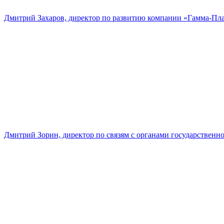
Дмитрий Захаров, директор по развитию компании «Гамма-Пл
Дмитрий Зорин, директор по связям с органами государстве