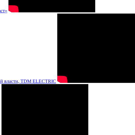
аст»
нной власти, TDM ELECTRIC