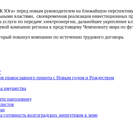
К Юга» перед новым руководителем на ближайшую перспективу
альными властями, своевременная реализация инвестиционных п
 услуги по передаче электроэнергии, дальнейшее укрепление кл
евой компании региона к предстоящему Чемпионату мира по фут
торый покинул компанию по истечению трудового договора.
"
ов православного приюта с Новым годом и Рождеством
ва имущества
очти наполовину
алистов
гии
 готовность волгоградских энергетиков к зиме