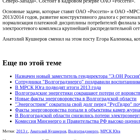
Северо-Запада». Состоит в кадровом резерве ОАО «Россети».
Основные задачи, которые ставят ОАО «Россети» и ОАО «МРС
2013/2014 годов, развитие конструктивного диалога с регион
нормализация платежной дисциплины потребителей филиала за
электросетевого комплекса крупнейшей распределительной сет
Анатолий Кушнеров сменил на этом посту Егора Каленюка, ко
Еще по этой теме
Назначен новый заместитель гендиректора "Э.ОН Россия
Сотрудники "Волгоградэнерго" поздравили воспитанник
В МРСК Юга подводят итоги 2013 года
Волгоградские энергетики сокращают потери от воровст
Новые факты энерговоровства в Волгоградской области
"Энергострим" сократила свой долг перед "РусГидро" п
Факты энерговоровства попали в объективы камер журн
В Волгоградской области снизились потери электроэнер
Комиссия Минэнерго и Правительства РФ высоко оценила
Метки:
2013 г.
,
Анатолий Кушнеров
,
Волгоградэнерго
,
МРСК Юга