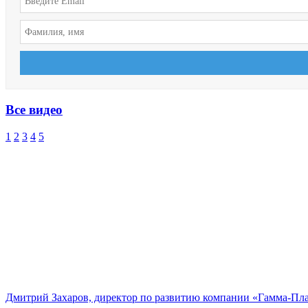
Все видео
1
2
3
4
5
Дмитрий Захаров, директор по развитию компании «Гамма-Пл