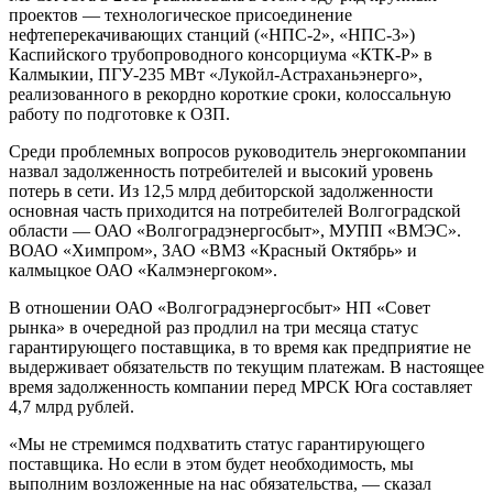
проектов — технологическое присоединение
нефтеперекачивающих станций («НПС-2», «НПС-3»)
Каспийского трубопроводного консорциума «КТК-Р» в
Калмыкии, ПГУ-235 МВт «Лукойл-Астраханьэнерго»,
реализованного в рекордно короткие сроки, колоссальную
работу по подготовке к ОЗП.
Среди проблемных вопросов руководитель энергокомпании
назвал задолженность потребителей и высокий уровень
потерь в сети. Из 12,5 млрд дебиторской задолженности
основная часть приходится на потребителей Волгоградской
области — ОАО «Волгоградэнергосбыт», МУПП «ВМЭС».
ВОАО «Химпром», ЗАО «ВМЗ «Красный Октябрь» и
калмыцкое ОАО «Калмэнергоком».
В отношении ОАО «Волгоградэнергосбыт» НП «Совет
рынка» в очередной раз продлил на три месяца статус
гарантирующего поставщика, в то время как предприятие не
выдерживает обязательств по текущим платежам. В настоящее
время задолженность компании перед МРСК Юга составляет
4,7 млрд рублей.
«Мы не стремимся подхватить статус гарантирующего
поставщика. Но если в этом будет необходимость, мы
выполним возложенные на нас обязательства, — сказал