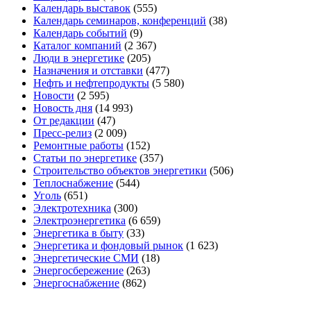
Календарь выставок
(555)
Календарь семинаров, конференций
(38)
Календарь событий
(9)
Каталог компаний
(2 367)
Люди в энергетике
(205)
Назначения и отставки
(477)
Нефть и нефтепродукты
(5 580)
Новости
(2 595)
Новость дня
(14 993)
От редакции
(47)
Пресс-релиз
(2 009)
Ремонтные работы
(152)
Статьи по энергетике
(357)
Строительство объектов энергетики
(506)
Теплоснабжение
(544)
Уголь
(651)
Электротехника
(300)
Электроэнергетика
(6 659)
Энергетика в быту
(33)
Энергетика и фондовый рынок
(1 623)
Энергетические СМИ
(18)
Энергосбережение
(263)
Энергоснабжение
(862)