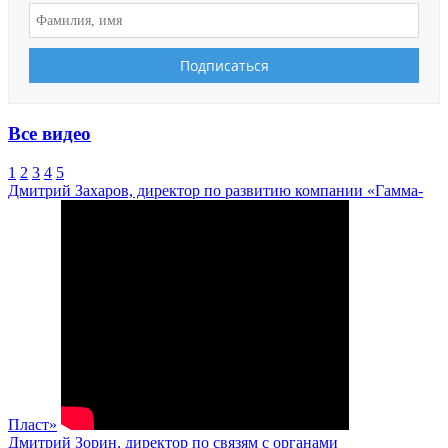
Все видео
1
2
3
4
5
Дмитрий Захаров, директор по развитию компании «Гамма-
Пласт»
Дмитрий Зорин, директор по связям с органами