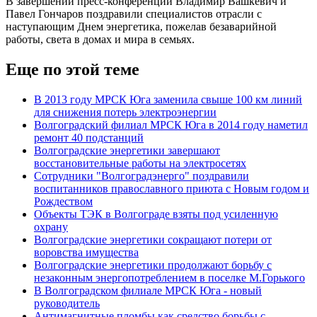
В завершении пресс-конференции Владимир Вашкевич и
Павел Гончаров поздравили специалистов отрасли с
наступающим Днем энергетика, пожелав безаварийной
работы, света в домах и мира в семьях.
Еще по этой теме
В 2013 году МРСК Юга заменила свыше 100 км линий
для снижения потерь электроэнергии
Волгоградский филиал МРСК Юга в 2014 году наметил
ремонт 40 подстанций
Волгоградские энергетики завершают
восстановительные работы на электросетях
Сотрудники "Волгоградэнерго" поздравили
воспитанников православного приюта с Новым годом и
Рождеством
Объекты ТЭК в Волгограде взяты под усиленную
охрану
Волгоградские энергетики сокращают потери от
воровства имущества
Волгоградские энергетики продолжают борьбу с
незаконным энергопотреблением в поселке М.Горького
В Волгоградском филиале МРСК Юга - новый
руководитель
Антимагнитные пломбы как средство борьбы с