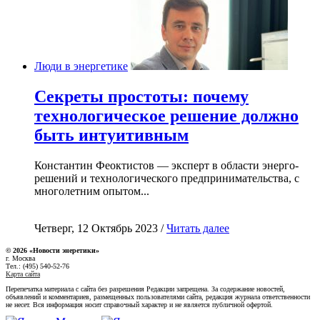
Люди в энергетике
Секреты простоты: почему
технологическое решение должно
быть интуитивным
Константин Феоктистов — эксперт в области энерго-
решений и технологического предпринимательства, с
многолетним опытом...
Четверг, 12 Октябрь 2023 /
Читать далее
© 2026 «Новости энеретики»
г. Москва
Тел.: (495) 540-52-76
Карта сайта
Перепечатка материала с сайта без разрешения Редакции запрещена. За содержание новостей,
объявлений и комментариев, размещенных пользователями сайта, редакция журнала ответственности
не несет. Вся информация носит справочный характер и не является публичной офертой.