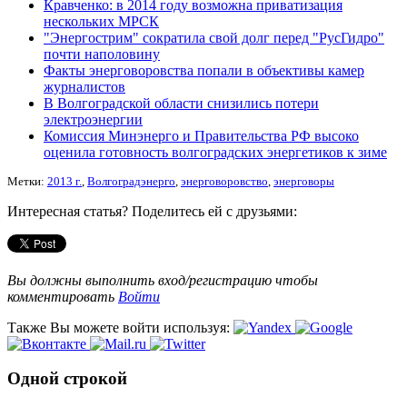
Кравченко: в 2014 году возможна приватизация
нескольких МРСК
"Энергострим" сократила свой долг перед "РусГидро"
почти наполовину
Факты энерговоровства попали в объективы камер
журналистов
В Волгоградской области снизились потери
электроэнергии
Комиссия Минэнерго и Правительства РФ высоко
оценила готовность волгоградских энергетиков к зиме
Метки:
2013 г.
,
Волгоградэнерго
,
энерговоровство
,
энерговоры
Интересная статья? Поделитесь ей с друзьями:
Вы должны выполнить вход/регистрацию чтобы
комментировать
Войти
Также Вы можете войти используя:
Одной строкой