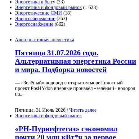
Энергетика в быту
(33)
Энергетика и фондовый рынок
(1 623)
Энергетические СМИ
(18)
Энергосбережение
(263)
Энергоснабжение
(862)
Альтернативная энергетика
Пятница 31.07.2026 года.
Альтернативная энергетика России
и мира. Подборка новостей
— «Зелёный» водород в открытом мореПилотный
проект PosHYdon впервые произвёл «зелёный» водород
на...
Пятница, 31 Июль 2026 /
Читать далее
Энергетика и фондовый рынок
«РН-Пурнефтегаз» сэкономил
почти 20 млн кВт*ч за первое