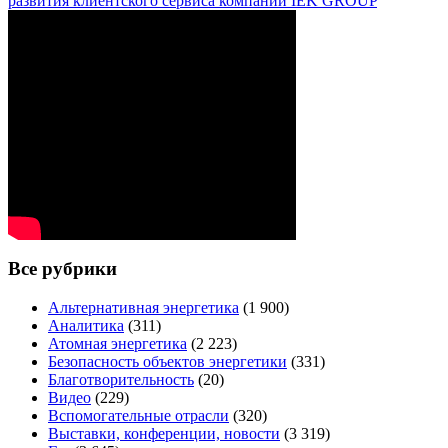
развития клиентского сервиса компании IEK GROUP
Все рубрики
Альтернативная энергетика
(1 900)
Аналитика
(311)
Атомная энергетика
(2 223)
Безопасность объектов энергетики
(331)
Благотворительность
(20)
Видео
(229)
Вспомогательные отрасли
(320)
Выставки, конференции, новости
(3 319)