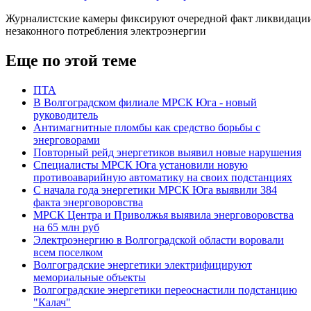
Журналистские камеры фиксируют очередной факт ликвидаци
незаконного потребления электроэнергии
Еще по этой теме
ПТА
В Волгоградском филиале МРСК Юга - новый
руководитель
Антимагнитные пломбы как средство борьбы с
энерговорами
Повторный рейд энергетиков выявил новые нарушения
Специалисты МРСК Юга установили новую
противоаварийную автоматику на своих подстанциях
С начала года энергетики МРСК Юга выявили 384
факта энерговоровства
МРСК Центра и Приволжья выявила энерговоровства
на 65 млн руб
Электроэнергию в Волгоградской области воровали
всем поселком
Волгоградские энергетики электрифицируют
мемориальные объекты
Волгоградские энергетики переоснастили подстанцию
"Калач"