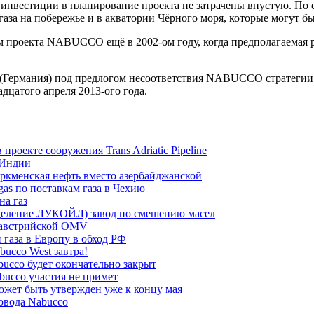
о инвестиции в планирование проекта не затрачены впустую. По
а на побережье и в акватории Чёрного моря, которые могут б
проекта NABUCCO ещё в 2002-ом году, когда предполагаемая ре
Германия) под предлогом несоответствия NABUCCO стратегии н
дцатого апреля 2013-ого года.
роекте сооружения Trans Adriatic Pipeline
 Индии
ркменская нефть вместо азербайджанской
as по поставкам газа в Чехию
на газ
еление ЛУКОЙЛ) завод по смешению масел
 австрийской OMV
газа в Европу в обход РФ
ucco West завтра!
bucco будет окончательно закрыт
abucco участия не примет
ожет быть утвержден уже к концу мая
овода Nabucco