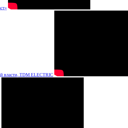
аст»
нной власти, TDM ELECTRIC