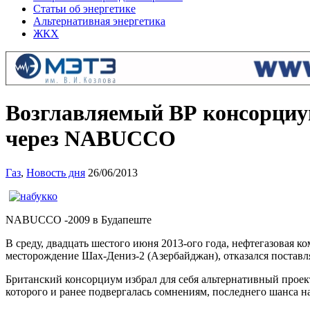
Статьи об энергетике
Альтернативная энергетика
ЖКХ
Возглавляемый ВР консорциум
через NABUCCO
Газ
,
Новость дня
26/06/2013
NABUCCO -2009 в Будапеште
В среду, двадцать шестого июня 2013-ого года, нефтегазовая
месторождение Шах-Дениз-2 (Азербайджан), отказался постав
Британский консорциум избрал для себя альтернативный прое
которого и ранее подвергалась сомнениям, последнего шанса н