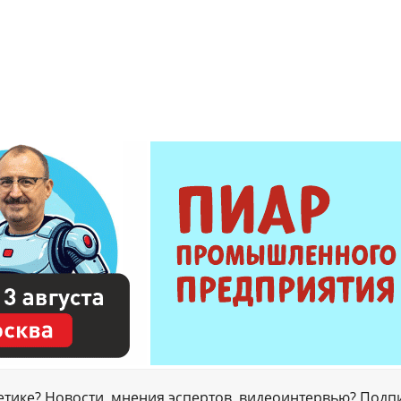
гетике? Новости, мнения эспертов, видеоинтервью? Подп