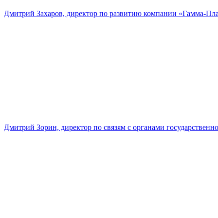
Дмитрий Захаров, директор по развитию компании «Гамма-Пл
Дмитрий Зорин, директор по связям с органами государстве