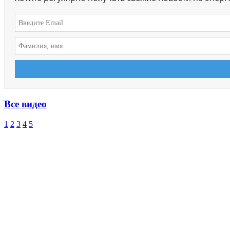
Все видео
1
2
3
4
5