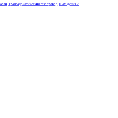
расли
,
Трансадриатический газопровод
,
Шах-Дениз-2