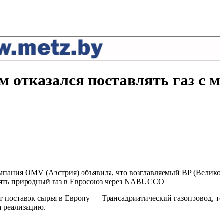
 отказался поставлять газ с 
 компания OMV (Австрия) объявила, что возглавляемый ВР (Вел
лять природный газ в Евросоюз через NABUCCO.
кт поставок сырья в Европу — Трансадриатический газопровод
а реализацию.