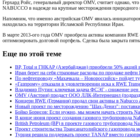
Герхард Ройс, генеральный директор OMV, считает однако, чт
NABUCCO в надежде на крупные месторождения природного газ
Напомним, что именно австрийская OMV явилась инициатором 
находилась на территории Исламской Республики Иран.
В марте 2013-ого года OMV приобрела активы компании RWE (
оптимизировать долговой портфель. Сделка была закрыта пятна
Еще по этой теме
ВР, Total и ГНКАР (Азербайджан) приобрели 50% акций в п
Иран берет на себя страховые расходы по продаже нефти
По нефтепроводу «Махачкала – Новороссийск» пойдет ту
«Газпрому» отказали в удовлетворении иска к RWE Transg
Владимир Путин: ключевая задача ФСЭГ - снижение цен 
OMV (Австрия) продаст ООО ЛЛК-Интернешнл (подразд
Концерн RWE (Германия) продал свои активы в Nabucco
Новый проект по месторождению "Шах-Дениз": поставки 
Бойко Борисов: Если нужно, мы можем начать строить Nab
В конце июня проект создания газового трубопровода Na
British Petroleum (ВР) в проекте газового трубопровода N
Проект строительства Трансанатолийского газопровода м
Турция решила поддержать проект TANAP вместо газопр