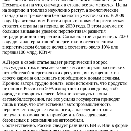
Несмотря ни на что, ситуация в стране все же меняется. Цены
на энергию и топливо неуклонно растут, а экологические
стандарты и требования безопасности ужесточаются. В 2009
году Правительством России принята новая Энергетическая
стратегия страны на период до 2030 года. В этом документе
большое внимание уделено перспективам развития
нетрадиционной энергетики. Согласно этой стратегии, к 2030
году доля альтернативной энергетики в отечественном
энергетическом балансе должна составить около 10% или
порядка100 млрд. КВт•ч.
А.Перов в своей статье задает риторический вопрос,
рассуждая о том, в чем же заключается выигрыш российских
потребителей энергетических ресурсов, вынужденных из
своего кармана оплачивать приобщение к новым веяниям.
Иронию автора трудно понять, если вспомнить, что продукты
питания в России на 50% импортного производства, а об
одежде и говорить нечего. Можно взглянуть на опыт
автомобилестроения, где все усилия государства приводят
лишь к тому, что отечественная автопромышленность
перенимает западные технологии, а население страны
получают возможность приобретать более дешевые,
безопасных и экономичные автомобили.
Соответственно, России следует развивать ВИЭ. Или в форме
проектов, которые будут реализовывать государственные