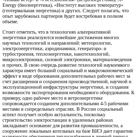
Energy (биоэнергетика), «Институт высоких температур»
(геотермальная энергетика) и других. Следует полагать, что
опыт зарубежных партнеров будет востребован в полном
объеме.
Стоит отметить, что в технологиях альтернативной
энергетики реализуются новейшие достижения многих
научных технологий и направлений: метеорологии,
электроэнергетики, аэродинамики, генераторо- и
турбостроения, теплоэнергетики, нанотехнологий,
микроэлектроники, силовой электроники, материаловедения
и прочих. В свою очередь развитие технологий наукоемкого
характера имеет большой социальный и макроэкономический
эффект в виде образования дополнительных рабочих мест за
счет расширения и сохранения производственной, научной и
эксплуатационной инфраструктуры энергетики, и создания
возможности экспортирования необходимого оборудования. К
примеру, одно рабочее место в ветроэнергетике
сопровождается созданием дополнительными 4-5 рабочими
местами в сопредельных отраслях. В России социальный
аспект получает особую актуальность, поскольку
строительство электростанции в удаленных районах
закладывает основание для развития промышленности, а
сооружение локальных котельных на базе ВИЭ дает гарантии
надежности обеспечения теплоснабжения в зимний период.