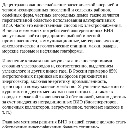
Децентрализованное снабжение электрической энергией и
теплом изолированных поселений и сельских районов,
семейных ферм, частных загородных домов также является
перспективной областью использования альтернативных
ВИЭ. Часто это единственный способ их электроснабжения.
В число возможных потребителей альтернативных ВИЭ
могут также войти предприятия рыбной и лесной
промышленности, коммуникационные, метеорологические,
археологические и геологические станции, маяки, радары,
морские газовые и нефтяные платформы.
Изменение климата напрямую связано с последствиями
сгорания углеводородов и, соответственно, выделением
углекислого и других видов газа. В России примерно 85%
антропогенных парниковых выбросов приходится на
энергосектор, включая энергетику, промышленность,
транспорт и коммунальное хозяйство. Улучшение экологии на
курортах и в других местах массового отдыха, а также в
городах с тяжелой экологической обстановкой, можно достичь
за счет внедрения нетрадиционных ВИЭ (биогенераторов,
солнечных коллекторов, ветроустановок, тепловых насосов и
т. п.).
Главным мотивом развития ВИЭ в нашей стране должно стать
обеспечение диверсификации баланса топливно-