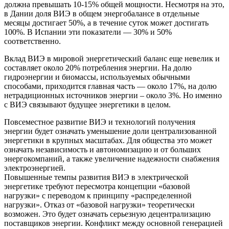
должна превышать 10-15% общей мощности. Несмотря на это,
в Дании доля ВИЭ в общем энергобалансе в отдельные
месяцы достигает 50%, а в течение суток может достигать
100%. В Испании эти показатели — 30% и 50%
соответственно.
Вклад ВИЭ в мировой энергетический баланс еще невелик и
составляет около 20% потребления энергии. На долю
гидроэнергии и биомассы, используемых обычными
способами, приходится главная часть — около 17%, на долю
нетрадиционных источников энергии – около 3%. Но именно
с ВИЭ связывают будущее энергетики в целом.
Повсеместное развитие ВИЭ и технологий получения
энергии будет означать уменьшение доли централизованной
энергетики в крупных масштабах. Для общества это может
означать независимость и автономизацию и от больших
энергокомпаний, а также увеличение надежности снабжения
электроэнергией.
Повышенные темпы развития ВИЭ в электрической
энергетике требуют пересмотра концепции «базовой
нагрузки» с переводом к принципу «распределенной
нагрузки». Отказ от «базовой нагрузки» теоретически
возможен. Это будет означать серьезную децентрализацию
поставщиков энергии. Конфликт между основной генерацией