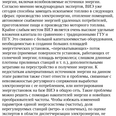
энергии, включая возобновляемые источники энергии.
Согласно мнению международных экспертов, ВИЭ уже
сегодня способны замещать ископаемое топливо в следующих
сферах: производство электроэнергии, отопление помещений,
автономное снабжение энергией удаленных потребителей,
приготовление пищи и производство моторного топлива.
Крайне слабым местом ВИЭ является очень высокие удельные
вложения капитала по сравнению с традиционными ГТУ и
ПГУ. Это связано с большой капиталоемкостью оборудования,
необходимостью в создании больших площадей
энергетических установок, «перехватывающих» поток
энергии (приемные поверхности установок, работающих от
солнечной энергии; площадь ветроколеса; слишком длинные
плотины приливных станций и т. п.), дополнительными
затратами на переустройство и получение энергии. К
недостаткам альтернативных источников энергии на данном
этапе развития также стоит отнести и проблемы, связанные с
невозможностью регулярного сопряжения выработки
электроэнергии с ее потреблением, или интегрирования
энергоустановок на базе ВИЭ в общую сеть. Такие проблемы
можно решить с помощью накопителей энергии и новейших
преобразователей частоты. Чтобы избежать изменений
параметров единой энергосистемы (частоты), доля
нерегулируемых станций (ветро- и солнечных), по оценке
экспертов в области диспетчеризации электроэнергии, не