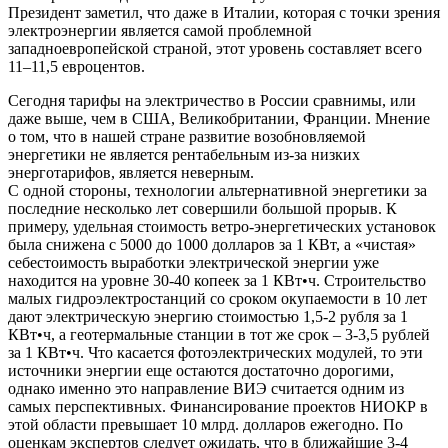
Президент заметил, что даже в Италии, которая с точки зрения
электроэнергии является самой проблемной
западноевропейской страной, этот уровень составляет всего
11–11,5 евроцентов.
Сегодня тарифы на электричество в России сравнимы, или
даже выше, чем в США, Великобритании, Франции. Мнение
о том, что в нашей стране развитие возобновляемой
энергетики не является рентабельным из-за низких
энерготарифов, является неверным.
С одной стороны, технологии альтернативной энергетики за
последние несколько лет совершили большой прорыв. К
примеру, удельная стоимость ветро-энергетических установок
была снижена с 5000 до 1000 долларов за 1 КВт, а «чистая»
себестоимость выработки электрической энергии уже
находится на уровне 30-40 копеек за 1 КВт•ч. Строительство
малых гидроэлектростанций со сроком окупаемости в 10 лет
дают электрическую энергию стоимостью 1,5-2 рубля за 1
КВт•ч, а геотермальные станции в тот же срок – 3-3,5 рублей
за 1 КВт•ч. Что касается фотоэлектрических модулей, то эти
источники энергии еще остаются достаточно дорогими,
однако именно это направление ВИЭ считается одним из
самых перспективных. Финансирование проектов НИОКР в
этой области превышает 10 млрд. долларов ежегодно. По
оценкам экспертов следует ожидать, что в ближайшие 3-4