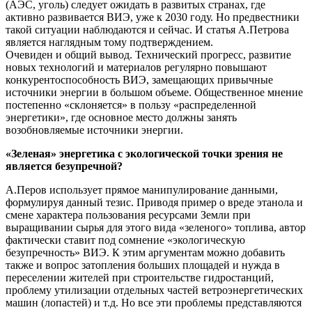
(АЭС, уголь) следует ожидать в развитых странах, где
активно развивается ВИЭ, уже к 2030 году. Но предвестники
такой ситуации наблюдаются и сейчас. И статья А.Петрова
является наглядным тому подтверждением.
Очевиден и общий вывод. Технический прогресс, развитие
новых технологий и материалов регулярно повышают
конкурентоспособность ВИЭ, замещающих привычные
источники энергии в большом объеме. Общественное мнение
постепенно «склоняется» в пользу «распределенной
энергетики», где основное место должны занять
возобновляемые источники энергии.
«Зеленая» энергетика с экологической точки зрения не
является безупречной?
А.Перов использует прямое манипулирование данными,
формулируя данный тезис. Приводя пример о вреде этанола и
смене характера пользования ресурсами Земли при
выращивании сырья для этого вида «зеленого» топлива, автор
фактически ставит под сомнение «экологическую
безупречность» ВИЭ. К этим аргументам можно добавить
также и вопрос затопления больших площадей и нужда в
переселении жителей при строительстве гидростанций,
проблему утилизации отдельных частей ветроэнергетических
машин (лопастей) и т.д. Но все эти проблемы представляются