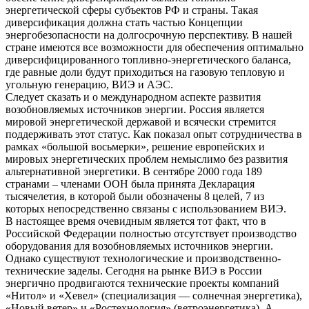
энергетической сферы субъектов РФ и страны. Такая
диверсификация должна стать частью Концепции
энергобезопасности на долгосрочную перспективу. В нашей
стране имеются все возможности для обеспечения оптимально
диверсифицированного топливно-энергетического баланса,
где равные доли будут приходиться на газовую тепловую и
угольную генерацию, ВИЭ и АЭС.
Следует сказать и о международном аспекте развития
возобновляемых источников энергии. Россия является
мировой энергетической державой и всячески стремится
поддерживать этот статус. Как показал опыт сотрудничества в
рамках «большой восьмерки», решение европейских и
мировых энергетических проблем немыслимо без развития
альтернативной энергетики. В сентябре 2000 года 189
странами – членами ООН была принята Декларация
тысячелетия, в которой были обозначены 8 целей, 7 из
которых непосредственно связаны с использованием ВИЭ.
В настоящее время очевидным является тот факт, что в
Российской Федерации полностью отсутствует производство
оборудования для возобновляемых источников энергии.
Однако существуют технологические и производственно-
технические заделы. Сегодня на рынке ВИЭ в России
энергично продвигаются технические проекты компаний
«Нитол» и «Хевел» (специализация — солнечная энергетика),
«Новый ветер» и «Ростехнология» (ветроэнергетика), А-