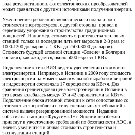
года результативность фотоэлектрических преобразователей
может сравняться с другими источниками получения энергии.
Ужесточение требований экологического плана и рост
стоимости энергоресурсов, с другой стороны, привел к
серьезному удорожанию строительства традиционных
мощностей. Например, стоимость строительства тепловых
станций только за последние пять лет выросла в 2-3 раза (с
1000-1200 долларов за 1 КВт до 2500-3000 долларов).
Стоимость будущей атомной станции «Белене» в Болгарии
составит, как ожидается, около 5000 евро за 1 КВт.
Подключение к сети ВИЭ ведет к удешевлению стоимости
электроэнергии. Например, в Испании в 2009 году стоимость
электроэнергии на момент максимальной выработки ветровой
и гидроэнергии составляла 17 евроцентов за КВт•ч. Для
сравнения среднегодовая цена электроэнергии в Испании в
это время колебалась между 37 и 42 евроцентами за КВт•ч.
Подключение блока атомной станции к сети сопоставимо со
стоимостью энергоблока в силу специальных требований к
системе выдачи резервированной мощности. Недавние
события на станции «Фукусима-1» в Японии неизбежно
приведут к ужесточению требований по безопасности АЭС, а
значит, увеличится и общая стоимость строительства и
эксплуатации станций.