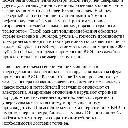
может быть обеспечение электрической энергией северных и
других удаленных районов, не подключенных к общим сетям,
с количеством жителей более 10 млн. человек. В общем
«северный завоз» специалисты оценивают в 7 млн. т
нефтепродуктов и 23 млн. т угля. При этом топливо
отправляют автомобильным, водным, и даже воздушным
транспортом. Такой вариант топливоснабжения обходится
стране ежегодно в 500 млрд. рублей. Стоимость производства
электрической энергии в таких регионах составляет свыше 10
и даже 50 рублей за КВт•ч, а стоимость тепла доходит до 3000
рублей за 1 Гкал, что делает применение ВИЭ чрезвычайно
привлекательным в коммерческом плане.
Повышение объема генерирующих мощностей в
энергодефицитных регионах — это другая возможная сфера
применения ВИЭ в России. Свыше 15 млн. россиян живут
там, где централизованное электроснабжение не отличается
надежностью и потребителей регулярно отключают от
электросети. Аварийные отключения нарушают стройный
порядок жизни населенных пунктов, наносят серьезный
ущерб сельскохозяйственному и промышленному
производствам. Применение местных альтернативных ВИЭ, а
именно, энергии ветра, биомассы, малых ГЭС позволило бы
избежать этих потерь и сократить потребность в
необходимости доставки топлива.