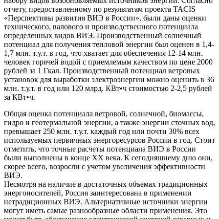
набору видов возобновляемых источников энергии. Согласно
отчету, предоставленному по результатам проекта TACIS
«Перспективы развития ВИЭ в России», были даны оценки
технического, валового и производственного потенциала
определенных видов ВИЭ. Производственный солнечный
потенциал для получения тепловой энергии был оценен в 1,4-
1,7 млн. т.у.т. в год, что хватает для обеспечения 12-14 млн.
человек горячей водой с приемлемым качеством по цене 2000
рублей за 1 Гкал. Производственный потенциал ветровых
установок для выработки электроэнергии можно оценить в 36
млн. т.у.т. в год или 120 млрд. КВт•ч стоимостью 2-2,5 рублей
за КВт•ч.
Общая оценка потенциала ветровой, солнечной, биомассы,
гидро и геотермальной энергии, а также энергии сточных вод,
превышает 250 млн. т.у.т. каждый год или почти 30% всех
используемых первичных энергоресурсов России в год. Стоит
отметить, что точные расчеты потенциала ВИЭ в России
были выполнены в конце XX века. К сегодняшнему дню они,
скорее всего, возросли с учетом увеличения эффективности
ВИЭ.
Несмотря на наличие в достаточных объемах традиционных
энергоносителей, Россия заинтересована в применении
нетрадиционных ВИЭ. Альтернативные источники энергии
могут иметь самые разнообразные области применения. Это