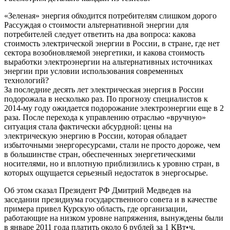
«Зеленая» энергия обходится потребителям слишком дорого
Рассуждая о стоимости альтернативной энергии для
потребителей следует ответить на два вопроса: какова
стоимость электрической энергии в России, в стране, где нет
сектора возобновляемой энергетики, и какова стоимость
выработки электроэнергии на альтернативных источниках
энергии при условии использования современных
технологий?
За последние десять лет электрическая энергия в России
подорожала в несколько раз. По прогнозу специалистов к
2014-му году ожидается подорожание электроэнергии еще в 2
раза. После перехода к управлению отраслью «вручную»
ситуация стала фактически абсурдной: цены на
электрическую энергию в России, которая обладает
избыточными энергоресурсами, стали не просто дороже, чем
в большинстве стран, обеспеченных энергетическими
носителями, но и вплотную приблизились к уровню стран, в
которых ощущается серьезный недостаток в энергосырье.
Об этом сказал Президент РФ Дмитрий Медведев на
заседании президиума государственного совета и в качестве
примера привел Курскую область, где организации,
работающие на низком уровне напряжения, вынуждены были
в январе 2011 года платить около 6 рублей за 1 КВт•ч.