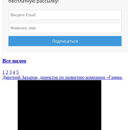
бесплатную рассылку!
Все видео
1
2
3
4
5
Дмитрий Захаров, директор по развитию компании «Гамма-