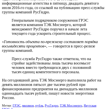
информационные агентства в пятницу, двадцать девятого
июля 2016-го года, со ссылкой на публикацию пресс-службы
группы компаний РусГидро.
Генеральным подрядчиком сооружения ГРЭС
является компания ТЭК Мосэнерго, которой
менеджмент РусГидро поручил в начале лета
текущего года ускорить строительный процесс.
«
Готовность объекта по-прежнему составляет порядка
восьмидесяти процентов
«, — говорится в пресс-релизе
группы компаний.
Пресс-служба РусГидро также отметила, что на
стройке задействованы лишь тысяча восемьсот
человек вместо требующихся двух с половиной
тысяч единиц компетентного персонала.
На сегодняшний день ТЭК Мосэнерго выполнила работ на
девять миллионов пятьсот две тысячи рублей при
финансировании предприятия на двенадцать миллионов
одиннадцать тысяч рублей, пишут новости энергетики
России.
Метки:
ГРЭС
,
миллион
,
рубль
,
РусГидро
,
ТЭК Мосэнерго
,
Якутская