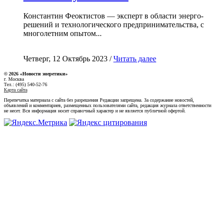
Константин Феоктистов — эксперт в области энерго-
решений и технологического предпринимательства, с
многолетним опытом...
Четверг, 12 Октябрь 2023 /
Читать далее
© 2026 «Новости энеретики»
г. Москва
Тел.: (495) 540-52-76
Карта сайта
Перепечатка материала с сайта без разрешения Редакции запрещена. За содержание новостей,
объявлений и комментариев, размещенных пользователями сайта, редакция журнала ответственности
не несет. Вся информация носит справочный характер и не является публичной офертой.