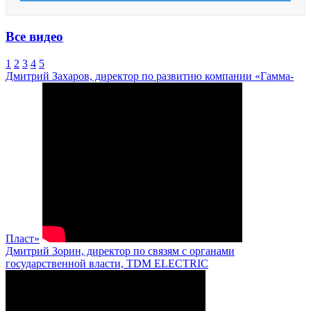
Все видео
1
2
3
4
5
Дмитрий Захаров, директор по развитию компании «Гамма-
Пласт»
Дмитрий Зорин, директор по связям с органами
государственной власти, TDM ELECTRIC