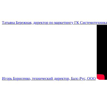
Татьяна Бережная, директор по маркетингу ГК Системотехник
Игорь Борисенко, технический директор, Балс-Рус, ООО