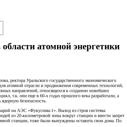
в области атомной энергетики
ова, ректора Уральского государственного экономического
 для атомной отрасли и продвижения современных технологий,
ктивных направлений, относящихся к созданию новейших
кл, т.к. они еще в 60-х годах прошлого века разработали, а
ь ядерную безопасность.
аварий на АЭС «Фукусима-1». Выход из строя системы
дей из 20-километровой зоны вокруг станции и ввести запрет
томной станции, тоже были вынуждены оставить свои дома. По