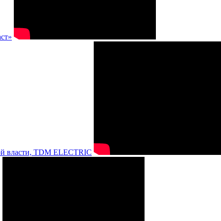
аст»
нной власти, TDM ELECTRIC