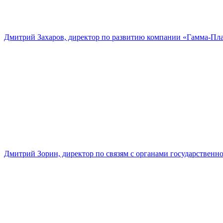
Дмитрий Захаров, директор по развитию компании «Гамма-Пл
Дмитрий Зорин, директор по связям с органами государстве