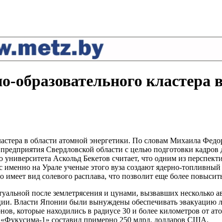
о-образовательного кластера 
астера в области атомной энергетики. По словам Михаила Федор
и предприятия Свердловской области с целью подготовки кадров
о университета Аскольд Бекетов считает, что одним из перспе
именно на Урале ученые этого вуза создают ядерно-топливный ци
о имеет вид солевого расплава, что позволит еще более повысит
ктуальной после землетрясения и цунами, вызвавших несколько 
ции. Власти Японии были вынуждены обеспечивать эвакуацию лю
нов, которые находились в радиусе 30 и более километров от а
 «Фукусима-1» составил примерно 250 млрд. долларов США.