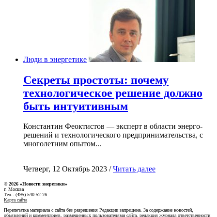
Люди в энергетике
Секреты простоты: почему
технологическое решение должно
быть интуитивным
Константин Феоктистов — эксперт в области энерго-
решений и технологического предпринимательства, с
многолетним опытом...
Четверг, 12 Октябрь 2023 /
Читать далее
© 2026 «Новости энеретики»
г. Москва
Тел.: (495) 540-52-76
Карта сайта
Перепечатка материала с сайта без разрешения Редакции запрещена. За содержание новостей,
объявлений и комментариев, размещенных пользователями сайта, редакция журнала ответственности