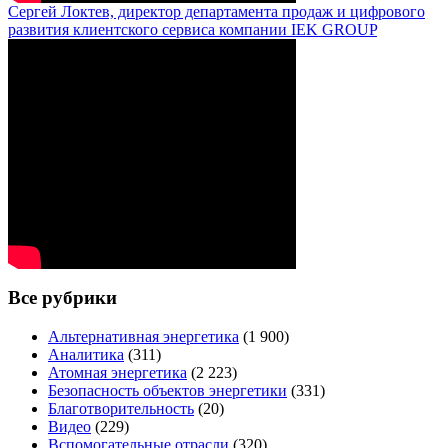
Сергей Локтев, директор департамента продаж и цифрового
развития клиентского сервиса компании IEK GROUP
Все рубрики
Альтернативная энергетика
(1 900)
Аналитика
(311)
Атомная энергетика
(2 223)
Безопасность объектов энергетики
(331)
Благотворительность
(20)
Видео
(229)
Вспомогательные отрасли
(320)