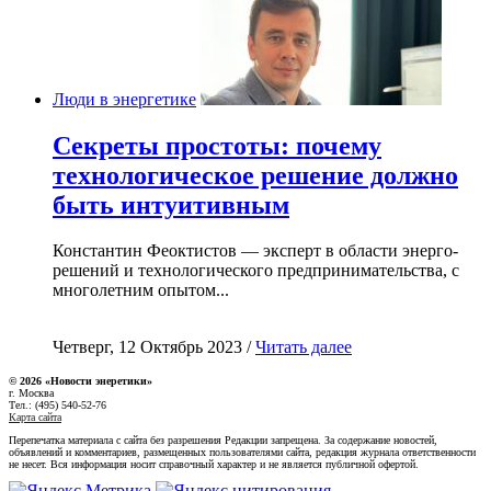
Люди в энергетике
Секреты простоты: почему
технологическое решение должно
быть интуитивным
Константин Феоктистов — эксперт в области энерго-
решений и технологического предпринимательства, с
многолетним опытом...
Четверг, 12 Октябрь 2023 /
Читать далее
© 2026 «Новости энеретики»
г. Москва
Тел.: (495) 540-52-76
Карта сайта
Перепечатка материала с сайта без разрешения Редакции запрещена. За содержание новостей,
объявлений и комментариев, размещенных пользователями сайта, редакция журнала ответственности
не несет. Вся информация носит справочный характер и не является публичной офертой.