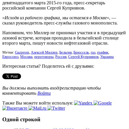
девятнадцатого марта 2015-го года, пресс-секретарь
российской компании Сергей Куприянов.
«
Исходя из рабочего графика, мы остаемся в Москве
«, —
сказал руководитель пресс-службы газового монополиста.
Напомним, что Миллер не принимал участия и в предыдущей
газовой
встрече, которая проходила в бельгийской столице
второго марта, пишут новости нефтегазовой отрасли.
Метки:
Gazprom
,
Алексей Миллер
,
Бельгия
,
Брюссель
,
газ
,
график
,
Евросоюз
,
Москва
,
переговоры
,
Россия
,
Сергей Куприянов
,
Украина
Интересная статья? Поделитесь ей с друзьями:
Вы должны выполнить вход/регистрацию чтобы
комментировать
Войти
Также Вы можете войти используя:
Одной строкой