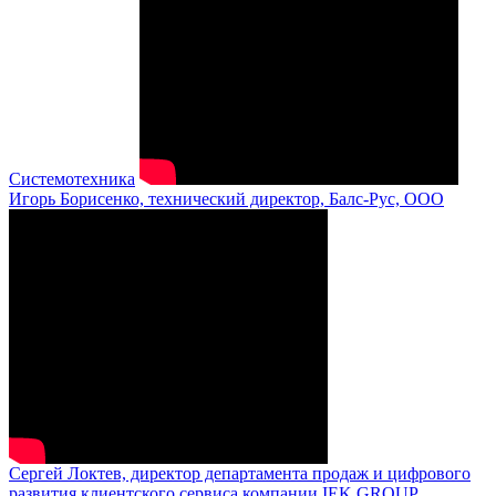
Системотехника
Игорь Борисенко, технический директор, Балс-Рус, ООО
Сергей Локтев, директор департамента продаж и цифрового
развития клиентского сервиса компании IEK GROUP