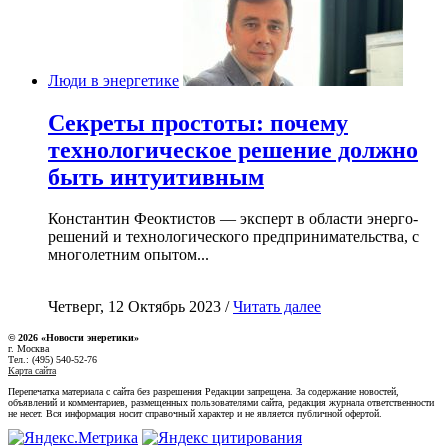
Люди в энергетике
Секреты простоты: почему
технологическое решение должно
быть интуитивным
Константин Феоктистов — эксперт в области энерго-
решений и технологического предпринимательства, с
многолетним опытом...
Четверг, 12 Октябрь 2023 /
Читать далее
© 2026 «Новости энеретики»
г. Москва
Тел.: (495) 540-52-76
Карта сайта
Перепечатка материала с сайта без разрешения Редакции запрещена. За содержание новостей,
объявлений и комментариев, размещенных пользователями сайта, редакция журнала ответственности
не несет. Вся информация носит справочный характер и не является публичной офертой.