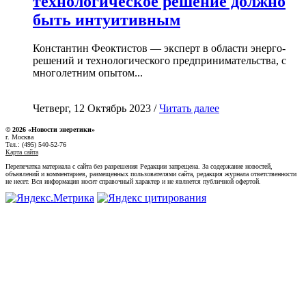
технологическое решение должно
быть интуитивным
Константин Феоктистов — эксперт в области энерго-
решений и технологического предпринимательства, с
многолетним опытом...
Четверг, 12 Октябрь 2023 /
Читать далее
© 2026 «Новости энеретики»
г. Москва
Тел.: (495) 540-52-76
Карта сайта
Перепечатка материала с сайта без разрешения Редакции запрещена. За содержание новостей,
объявлений и комментариев, размещенных пользователями сайта, редакция журнала ответственности
не несет. Вся информация носит справочный характер и не является публичной офертой.