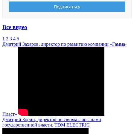
Все видео
1
2
3
4
5
Дмитрий Захаров, директор по развитию компании «Гамма-
Пласт»
Дмитрий Зорин, директор по связям с органами
государственной власти, TDM ELECTRIC