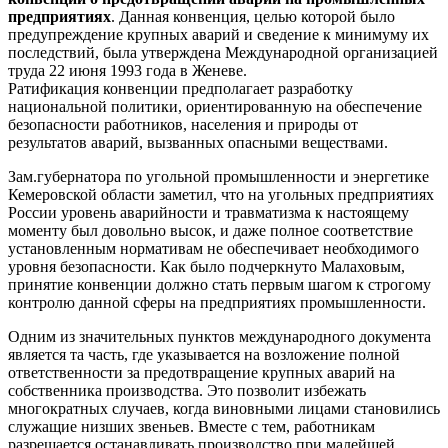
предприятиях
. Данная конвенция, целью которой было
предупреждение крупных аварий и сведение к минимуму их
последствий, была утверждена Международной организацией
труда 22 июня 1993 года в Женеве.
Ратификация конвенции предполагает разработку
национальной политики, ориентированную на обеспечение
безопасности работников, населения и природы от
результатов аварий, вызванных опасными веществами.
Зам.губернатора по угольной промышленности и энергетике
Кемеровской области заметил, что на угольных предприятиях
России уровень аварийности и травматизма к настоящему
моменту был довольно высок, и даже полное соответствие
установленным нормативам не обеспечивает необходимого
уровня безопасности. Как было подчеркнуто Малаховым,
принятие конвенции должно стать первым шагом к строгому
контролю данной сферы на предприятиях промышленности.
Одним из значительных пунктов международного документа
является та часть, где указывается на возложение полной
ответственности за предотвращение крупных аварий на
собственника производства. Это позволит избежать
многократных случаев, когда виновными лицами становились
служащие низших звеньев. Вместе с тем, работникам
разрешается останавливать производство при малейшей