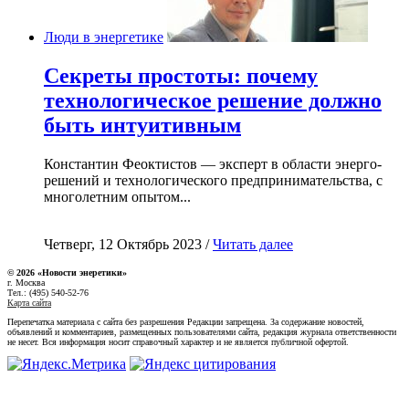
Люди в энергетике
Секреты простоты: почему
технологическое решение должно
быть интуитивным
Константин Феоктистов — эксперт в области энерго-
решений и технологического предпринимательства, с
многолетним опытом...
Четверг, 12 Октябрь 2023 /
Читать далее
© 2026 «Новости энеретики»
г. Москва
Тел.: (495) 540-52-76
Карта сайта
Перепечатка материала с сайта без разрешения Редакции запрещена. За содержание новостей,
объявлений и комментариев, размещенных пользователями сайта, редакция журнала ответственности
не несет. Вся информация носит справочный характер и не является публичной офертой.