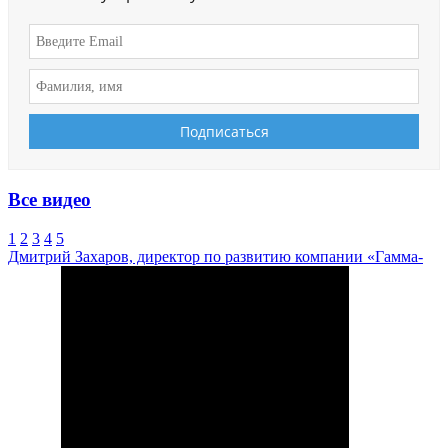
Все видео
1
2
3
4
5
Дмитрий Захаров, директор по развитию компании «Гамма-