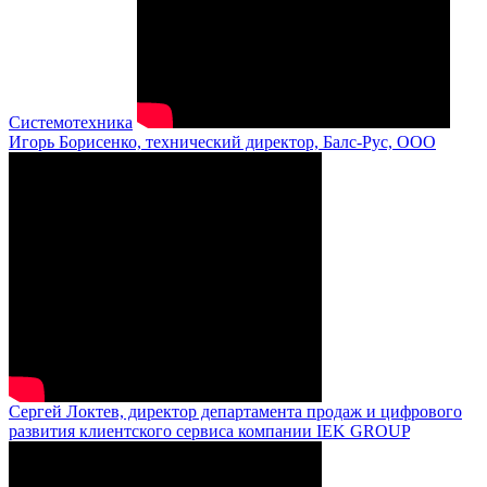
Системотехника
Игорь Борисенко, технический директор, Балс-Рус, ООО
Сергей Локтев, директор департамента продаж и цифрового
развития клиентского сервиса компании IEK GROUP