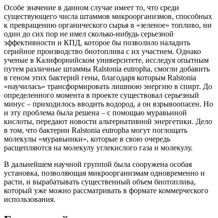
Особе значение в данном случае имеет то, что среди
существующего числа штаммов микроорганизмов, способных
к превращению органического сырья в «зеленое» топливо, ни
один до сих пор не имел сколько-нибудь серьезной
эффективности и КПД, которое бы позволило наладить
серийное производство биотоплива с их участием. Однако
ученые в Калифорнийском университете, исследуя опытным
путем различные штаммы Ralstonia eutropha, смогли добавить
в геном этих бактерий гены, благодаря которым Ralstonia
«научилась» трансформировать лишнюю энергию в спирт. До
определенного момента в проекте существовал серьезный
минус – приходилось вводить водород, а он взрывоопасен. Но
и эту проблема была решена – с помощью муравьиной
кислоты, передают новости альтернативной энергетики. Дело
в том, что бактерии Ralstonia eutropha могут поглощать
молекулы «муравьинки», которые в свою очередь
расщепляются на молекулу углекислого газа и молекулу.
В дальнейшем научной группой была сооружена особая
установка, позволяющая микроорганизмам одновременно и
расти, и вырабатывать существенный объем биотоплива,
который уже можно рассматривать в формате коммерческого
использования.