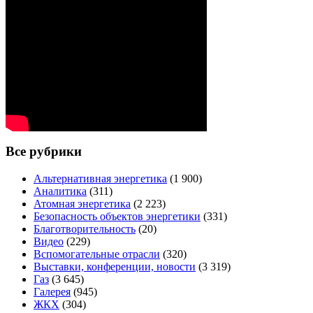
Все рубрики
Альтернативная энергетика
(1 900)
Аналитика
(311)
Атомная энергетика
(2 223)
Безопасность объектов энергетики
(331)
Благотворительность
(20)
Видео
(229)
Вспомогательные отрасли
(320)
Выставки, конференции, новости
(3 319)
Газ
(3 645)
Галерея
(945)
ЖКХ
(304)