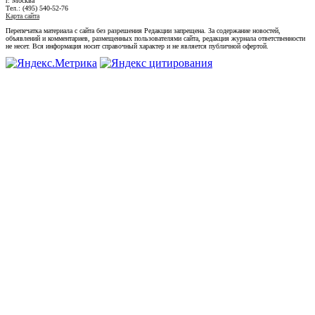
г. Москва
Тел.: (495) 540-52-76
Карта сайта
Перепечатка материала с сайта без разрешения Редакции запрещена. За содержание новостей,
объявлений и комментариев, размещенных пользователями сайта, редакция журнала ответственности
не несет. Вся информация носит справочный характер и не является публичной офертой.