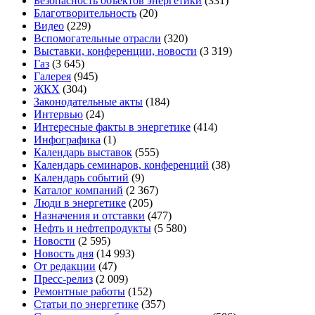
Безопасность объектов энергетики
(331)
Благотворительность
(20)
Видео
(229)
Вспомогательные отрасли
(320)
Выставки, конференции, новости
(3 319)
Газ
(3 645)
Галерея
(945)
ЖКХ
(304)
Законодательные акты
(184)
Интервью
(24)
Интересные факты в энергетике
(414)
Инфографика
(1)
Календарь выставок
(555)
Календарь семинаров, конференций
(38)
Календарь событий
(9)
Каталог компаний
(2 367)
Люди в энергетике
(205)
Назначения и отставки
(477)
Нефть и нефтепродукты
(5 580)
Новости
(2 595)
Новость дня
(14 993)
От редакции
(47)
Пресс-релиз
(2 009)
Ремонтные работы
(152)
Статьи по энергетике
(357)