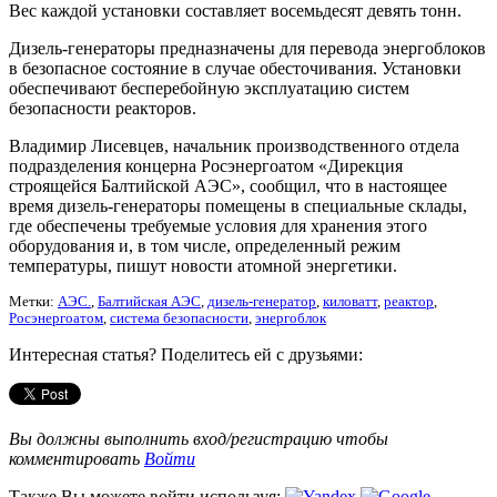
Вес каждой установки составляет восемьдесят девять тонн.
Дизель-генераторы предназначены для перевода энергоблоков
в безопасное состояние в случае обесточивания. Установки
обеспечивают бесперебойную эксплуатацию систем
безопасности реакторов.
Владимир Лисевцев, начальник производственного отдела
подразделения концерна Росэнергоатом «Дирекция
строящейся Балтийской АЭС», сообщил, что в настоящее
время дизель-генераторы помещены в специальные склады,
где обеспечены требуемые условия для хранения этого
оборудования и, в том числе, определенный режим
температуры, пишут новости атомной энергетики.
Метки:
АЭС.
,
Балтийская АЭС
,
дизель-генератор
,
киловатт
,
реактор
,
Росэнергоатом
,
система безопасности
,
энергоблок
Интересная статья? Поделитесь ей с друзьями:
Вы должны выполнить вход/регистрацию чтобы
комментировать
Войти
Также Вы можете войти используя: