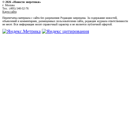
© 2026 «Новости энеретики»
г. Москва
Тел.: (495) 540-52-76
Карта сайта
Перепечатка материала с сайта без разрешения Редакции запрещена. За содержание новостей,
объявлений и комментариев, размещенных пользователями сайта, редакция журнала ответственности
не несет. Вся информация носит справочный характер и не является публичной офертой.