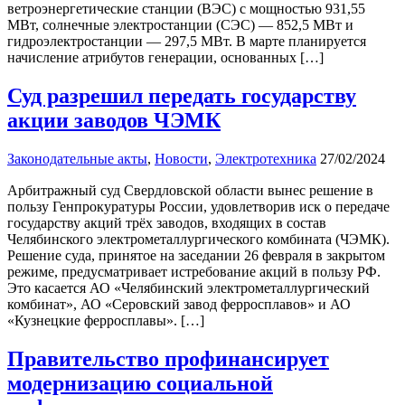
ветроэнергетические станции (ВЭС) с мощностью 931,55
МВт, солнечные электростанции (СЭС) — 852,5 МВт и
гидроэлектростанции — 297,5 МВт. В марте планируется
начисление атрибутов генерации, основанных […]
Суд разрешил передать государству
акции заводов ЧЭМК
Законодательные акты
,
Новости
,
Электротехника
27/02/2024
Арбитражный суд Свердловской области вынес решение в
пользу Генпрокуратуры России, удовлетворив иск о передаче
государству акций трёх заводов, входящих в состав
Челябинского электрометаллургического комбината (ЧЭМК).
Решение суда, принятое на заседании 26 февраля в закрытом
режиме, предусматривает истребование акций в пользу РФ.
Это касается АО «Челябинский электрометаллургический
комбинат», АО «Серовский завод ферросплавов» и АО
«Кузнецкие ферросплавы». […]
Правительство профинансирует
модернизацию социальной