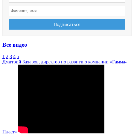
Все видео
1
2
3
4
5
Дмитрий Захаров, директор по развитию компании «Гамма-
Пласт»