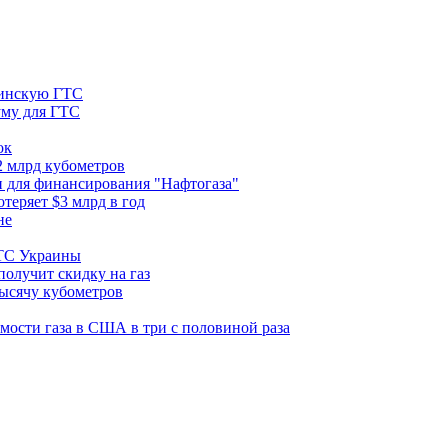
аинскую ГТС
уму для ГТС
ок
2 млрд кубометров
и для финансирования "Нафтогаза"
теряет $3 млрд в год
не
ГТС Украины
получит скидку на газ
тысячу кубометров
имости газа в США в три с половиной раза