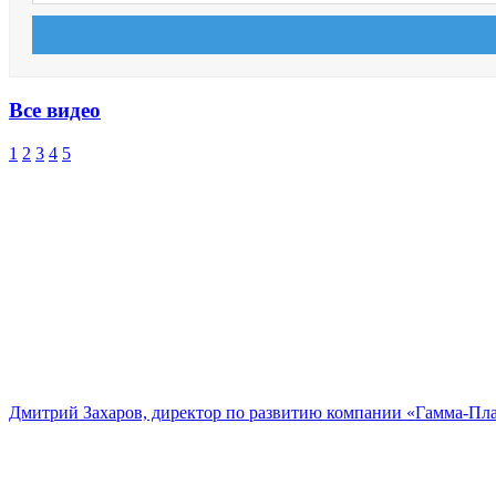
Все видео
1
2
3
4
5
Дмитрий Захаров, директор по развитию компании «Гамма-Пл