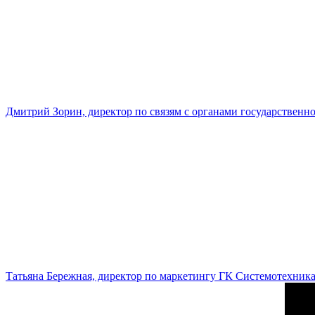
Дмитрий Зорин, директор по связям с органами государстве
Татьяна Бережная, директор по маркетингу ГК Системотехник