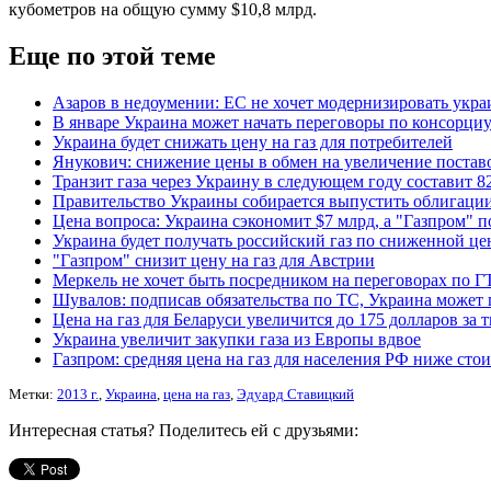
кубометров на общую сумму $10,8 млрд.
Еще по этой теме
Азаров в недоумении: ЕС не хочет модернизировать укр
В январе Украина может начать переговоры по консорци
Украина будет снижать цену на газ для потребителей
Янукович: снижение цены в обмен на увеличение постав
Транзит газа через Украину в следующем году составит 8
Правительство Украины собирается выпустить облигаци
Цена вопроса: Украина сэкономит $7 млрд, а "Газпром" по
Украина будет получать российский газ по сниженной це
"Газпром" снизит цену на газ для Австрии
Меркель не хочет быть посредником на переговорах по 
Шувалов: подписав обязательства по ТС, Украина может 
Цена на газ для Беларуси увеличится до 175 долларов за 
Украина увеличит закупки газа из Европы вдвое
Газпром: средняя цена на газ для населения РФ ниже сто
Метки:
2013 г.
,
Украина
,
цена на газ
,
Эдуард Ставицкий
Интересная статья? Поделитесь ей с друзьями: