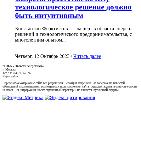
технологическое решение должно
быть интуитивным
Константин Феоктистов — эксперт в области энерго-
решений и технологического предпринимательства, с
многолетним опытом...
Четверг, 12 Октябрь 2023 /
Читать далее
© 2026 «Новости энеретики»
г. Москва
Тел.: (495) 540-52-76
Карта сайта
Перепечатка материала с сайта без разрешения Редакции запрещена. За содержание новостей,
объявлений и комментариев, размещенных пользователями сайта, редакция журнала ответственности
не несет. Вся информация носит справочный характер и не является публичной офертой.