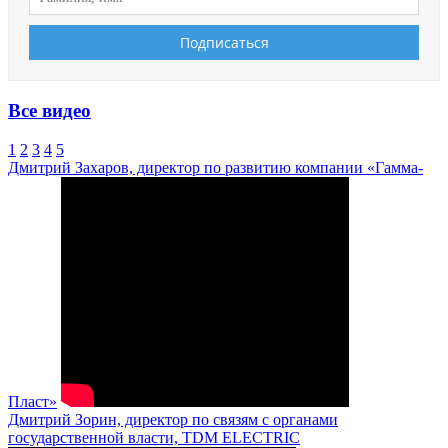
Все видео
1
2
3
4
5
Дмитрий Захаров, директор по развитию компании «Гамма-
Пласт»
Дмитрий Зорин, директор по связям с органами
государственной власти, TDM ELECTRIC