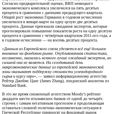
Согласно предварительной оценке, ВВП немецкого
экономического комплекса увеличился на пять десятых
процента в сравнении с данными предыдущего квартала.
Общий рост экономики Германии в годовом исчислении
увеличился в январе-марте на одну целую две десятых
процента. Данные превзошли ожидания экспертов, которые
прогнозировали повышение показателя роста на одну десятую
процента в сравнении с четвёртым кварталом 2011-ого года, а
в годовом исчислении — на восемь десятых процента.
«
Данным из Европейского союза уделяется всё ещё большое
внимание на фондовом рынке. Опубликованная статистика,
несомненно, оказалась немного лучше ожиданий экспертов, но
сильной она не является. На сегодняшний день
макроэкономические данные из европейской экономической
зоны оказывают поддержку стоимости углеводородного
сырья и курсу евро
«, — заявил информационному агентству
Рейтер Джеймс Цанг (James Zhang), лондонский аналитик из
Standard Bank.
В это же время сниженный агентством Moody’s рейтинг
двадцати шести итальянских банков от одной до четырёх
строчек с самым негативным прогнозом и продолжающая
оставаться сложной политико-экономическая ситуация в
Греческой Республике привносят на фондовый рынок