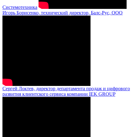
Системотехника
Игорь Борисенко, технический директор, Балс-Рус, ООО
Сергей Локтев, директор департамента продаж и цифрового
развития клиентского сервиса компании IEK GROUP