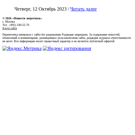
Четверг, 12 Октябрь 2023 /
Читать далее
© 2026 «Новости энеретики»
г. Москва
Тел.: (495) 540-52-76
Карта сайта
Перепечатка материала с сайта без разрешения Редакции запрещена. За содержание новостей,
объявлений и комментариев, размещенных пользователями сайта, редакция журнала ответственности
не несет. Вся информация носит справочный характер и не является публичной офертой.