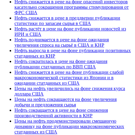
Нефть снижается в цене на фоне опасений инвесторов
касательно сокращения программы стимулирования от
ФРС США
Нефть снижается в цене в преддверии публикации
статистики по запасам сырья в США
Нефть растёт в цене на фоне публикации новостей из
ИРИ и США
Нефть поднимается в цене на фоне ожидания
увеличения спроса на сырьё в США и КНР
Нефть выросла в цене на фоне публикации позитивных
статданных из КНР
Нефть сократилась в цене на фоне ожидания
публикации статданных по ВВП США
Нефть снижается в цене на фоне публикации слабой
макроэкономической статистики из Японии и в
ожидании статданных из США
Цены на нефть увеличились на фоне снижения курса
доллара США
Цены на нефть сокращаются на фоне увеличения
добычи и предложения сырья
Нефть сокращается в цене на фоне снижения
производственной активности в КНР
Цены на нефть продемонстрировали смешанную
динамику на фоне публикации макроэкономических
статданных из США