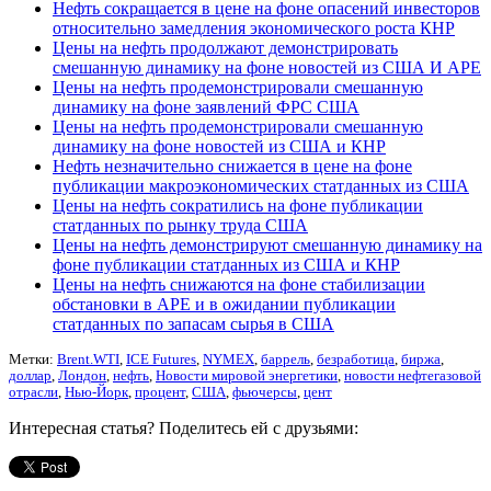
Нефть сокращается в цене на фоне опасений инвесторов
относительно замедления экономического роста КНР
Цены на нефть продолжают демонстрировать
смешанную динамику на фоне новостей из США И АРЕ
Цены на нефть продемонстрировали смешанную
динамику на фоне заявлений ФРС США
Цены на нефть продемонстрировали смешанную
динамику на фоне новостей из США и КНР
Нефть незначительно снижается в цене на фоне
публикации макроэкономических статданных из США
Цены на нефть сократились на фоне публикации
статданных по рынку труда США
Цены на нефть демонстрируют смешанную динамику на
фоне публикации статданных из США и КНР
Цены на нефть снижаются на фоне стабилизации
обстановки в АРЕ и в ожидании публикации
статданных по запасам сырья в США
Метки:
Brent.WTI
,
ICE Futures
,
NYMEX
,
баррель
,
безработица
,
биржа
,
доллар
,
Лондон
,
нефть
,
Новости мировой энергетики
,
новости нефтегазовой
отрасли
,
Нью-Йорк
,
процент
,
США
,
фьючерсы
,
цент
Интересная статья? Поделитесь ей с друзьями: