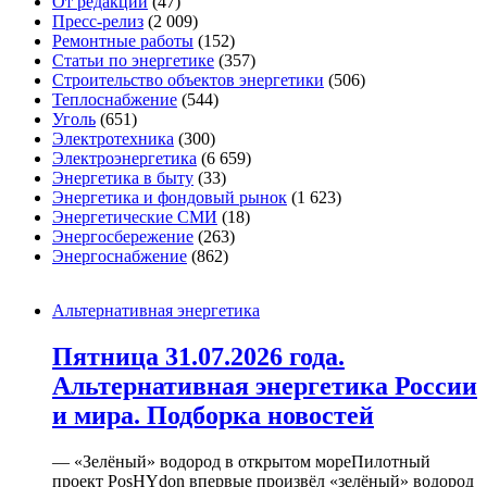
От редакции
(47)
Пресс-релиз
(2 009)
Ремонтные работы
(152)
Статьи по энергетике
(357)
Строительство объектов энергетики
(506)
Теплоснабжение
(544)
Уголь
(651)
Электротехника
(300)
Электроэнергетика
(6 659)
Энергетика в быту
(33)
Энергетика и фондовый рынок
(1 623)
Энергетические СМИ
(18)
Энергосбережение
(263)
Энергоснабжение
(862)
Альтернативная энергетика
Пятница 31.07.2026 года.
Альтернативная энергетика России
и мира. Подборка новостей
— «Зелёный» водород в открытом мореПилотный
проект PosHYdon впервые произвёл «зелёный» водород