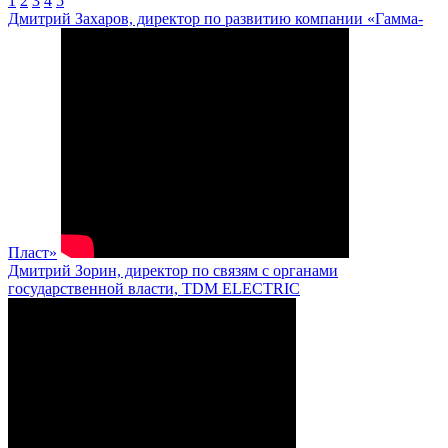
1
2
3
4
5
Дмитрий Захаров, директор по развитию компании «Гамма-
Пласт»
Дмитрий Зорин, директор по связям с органами
государственной власти, TDM ELECTRIC