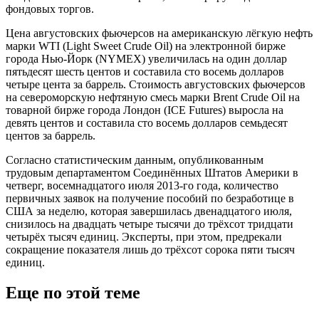
фондовых торгов.
Цена августовских фьючерсов на американскую лёгкую нефть
марки WTI (Light Sweet Crude Oil) на электронной бирже
города Нью-Йорк (NYMEX) увеличилась на один доллар
пятьдесят шесть центов и составила сто восемь долларов
четыре цента за баррель. Стоимость августовских фьючерсов
на североморскую нефтяную смесь марки Brent Crude Oil на
товарной бирже города Лондон (ICE Futures) выросла на
девять центов и составила сто восемь долларов семьдесят
центов за баррель.
Согласно статистическим данным, опубликованным
трудовым департаментом Соединённых Штатов Америки в
четверг, восемнадцатого июля 2013-го года, количество
первичных заявок на получение пособий по безработице в
США за неделю, которая завершилась двенадцатого июля,
снизилось на двадцать четыре тысячи до трёхсот тридцати
четырёх тысяч единиц. Эксперты, при этом, предрекали
сокращение показателя лишь до трёхсот сорока пяти тысяч
единиц.
Еще по этой теме