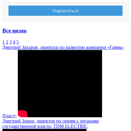
Все видео
1
2
3
4
5
Дмитрий Захаров, директор по развитию компании «Гамма-
Пласт»
Дмитрий Зорин, директор по связям с органами
государственной власти, TDM ELECTRIC