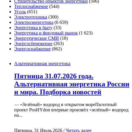
Строительство объектов энергетики
(506)
Теплоснабжение
(544)
Уголь
(651)
Электротехника
(300)
Электроэнергетика
(6 659)
Энергетика в быту
(33)
Энергетика и фондовый рынок
(1 623)
Энергетические СМИ
(18)
Энергосбережение
(263)
Энергоснабжение
(862)
Альтернативная энергетика
Пятница 31.07.2026 года.
Альтернативная энергетика России
и мира. Подборка новостей
— «Зелёный» водород в открытом мореПилотный
проект PosHYdon впервые произвёл «зелёный» водород
на...
Пятница, 31 Июль 2026 /
Читать далее