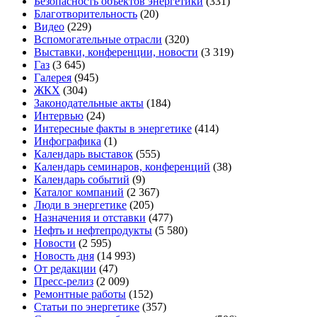
Безопасность объектов энергетики
(331)
Благотворительность
(20)
Видео
(229)
Вспомогательные отрасли
(320)
Выставки, конференции, новости
(3 319)
Газ
(3 645)
Галерея
(945)
ЖКХ
(304)
Законодательные акты
(184)
Интервью
(24)
Интересные факты в энергетике
(414)
Инфографика
(1)
Календарь выставок
(555)
Календарь семинаров, конференций
(38)
Календарь событий
(9)
Каталог компаний
(2 367)
Люди в энергетике
(205)
Назначения и отставки
(477)
Нефть и нефтепродукты
(5 580)
Новости
(2 595)
Новость дня
(14 993)
От редакции
(47)
Пресс-релиз
(2 009)
Ремонтные работы
(152)
Статьи по энергетике
(357)