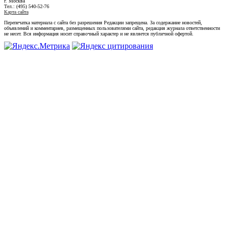
г. Москва
Тел.: (495) 540-52-76
Карта сайта
Перепечатка материала с сайта без разрешения Редакции запрещена. За содержание новостей,
объявлений и комментариев, размещенных пользователями сайта, редакция журнала ответственности
не несет. Вся информация носит справочный характер и не является публичной офертой.