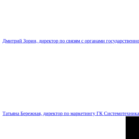
Дмитрий Зорин, директор по связям с органами государстве
Татьяна Бережная, директор по маркетингу ГК Системотехник