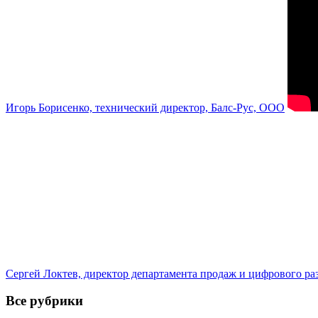
Игорь Борисенко, технический директор, Балс-Рус, ООО
Сергей Локтев, директор департамента продаж и цифрового р
Все рубрики