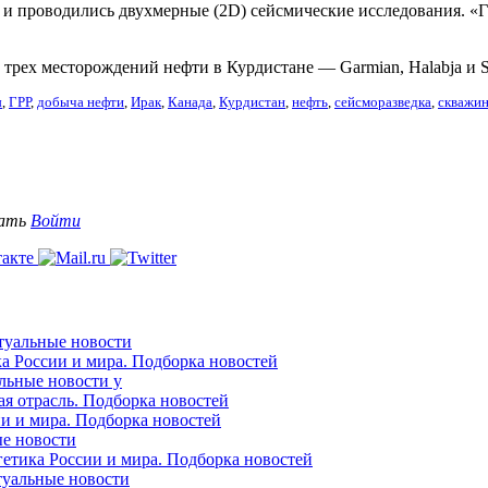
е и проводились двухмерные (2D) сейсмические исследования. «
трех месторождений нефти в Курдистане — Garmian, Halabja и S
ы
,
ГРР
,
добыча нефти
,
Ирак
,
Канада
,
Курдистан
,
нефть
,
сейсморазведка
,
скважи
вать
Войти
ктуальные новости
ка России и мира. Подборка новостей
альные новости у
ая отрасль. Подборка новостей
ии и мира. Подборка новостей
ые новости
гетика России и мира. Подборка новостей
ктуальные новости