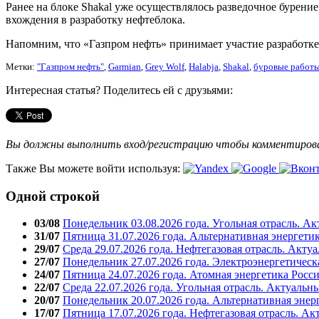
Ранее на блоке Shakal уже осуществлялось разведочное бурени
вхождения в разработку нефтеблока.
Напомним, что «Газпром нефть» принимает участие разработке 
Метки:
"Газпром нефть"
,
Garmian
,
Grey Wolf
,
Halabja
,
Shakal
,
буровые работ
Интересная статья? Поделитесь ей с друзьями:
Вы должны выполнить вход/регистрацию чтобы комментиро
Также Вы можете войти используя:
Одной строкой
03/08
Понедельник 03.08.2026 года. Угольная отрасль. А
31/07
Пятница 31.07.2026 года. Альтернативная энергети
29/07
Среда 29.07.2026 года. Нефтегазовая отрасль. Акту
27/07
Понедельник 27.07.2026 года. Электроэнергетическ
24/07
Пятница 24.07.2026 года. Атомная энергетика Росс
22/07
Среда 22.07.2026 года. Угольная отрасль. Актуальн
20/07
Понедельник 20.07.2026 года. Альтернативная энер
17/07
Пятница 17.07.2026 года. Нефтегазовая отрасль. А